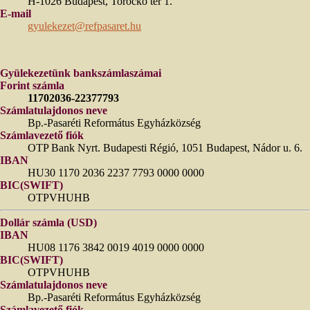
H-1026 Budapest, Torockó tér 1.
E-mail
gyulekezet@refpasaret.hu
Gyülekezetünk bankszámlaszámai
Forint számla
11702036-22377793
Számlatulajdonos neve
Bp.-Pasaréti Református Egyházközség
Számlavezető fiók
OTP Bank Nyrt. Budapesti Régió, 1051 Budapest, Nádor u. 6.
IBAN
HU30 1170 2036 2237 7793 0000 0000
BIC(SWIFT)
OTPVHUHB
Dollár számla (USD)
IBAN
HU08 1176 3842 0019 4019 0000 0000
BIC(SWIFT)
OTPVHUHB
Számlatulajdonos neve
Bp.-Pasaréti Református Egyházközség
Számlavezető fiók