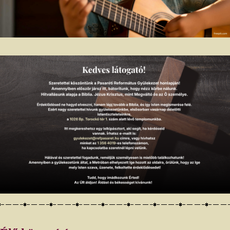
kilencszázötvenhatan voltak. Mindezek a férfiak családfők voltak,
ki-ki a maga családjában.
10
11
A papok közé tartozott Jedajá, Jójáríb és Jákín;
Azarjá, Hilkijjá
fia, aki Mesullám fia, aki Cádók fia, aki Merájót fia, aki Ahítúbnak,
12
az Isten háza felügyelőjének a fia volt.
Továbbá Adájá, Jeróhám
fia, aki Pashúr fia, aki Malkijjá fia volt, és Maszaj, Adíél fia, aki
Jahzérá fia, aki Mesullám fia, aki Mesillémít fia, aki Immér fia volt.
13
Rokonságuk, a családfők ezerhétszázhatvanan voltak, kiváló
emberek Isten háza szolgálatának a munkájában.
14
A léviták közé tartozott Semajá, Hassúb fia, aki Azríkám fia, aki
15
Hasabjá fia volt, Merárí fiai közül.
Bakbakkar, Heres és Gálál,
16
továbbá Mattanjá, Míká fia, aki Zikrí fia, aki Ászáf fia volt.
Azután
Óbadjá, Semajá fia, aki Gálál fia, aki Jedútún fia volt; meg Berekjá,
Ászá fia, Elkáná unokája, aki a netófáiak falvaiban lakott.
A jeruzsálemi templom kapuőrei
17
Kapuőrök voltak: Sallúm, Akkúb, Talmón és Ahíman. Testvérük,
18
Sallúm volt a vezetőjük;
még most is ott szolgálnak a keletre néző
királyi kapunál. Ők voltak a kapuőrök Lévi fiainak a táboraiban.
19
Sallúm pedig, Kóré fia, aki Ebjászáf fia, aki Kórah fia volt,
testvéreivel együtt, akik a kórahiak családjából származtak, a
szolgálat munkájában a sátor küszöbének az őrei voltak, mert már
20
őseik is az ÚR tábora bejáratának az őrei voltak.
Fejedelmük