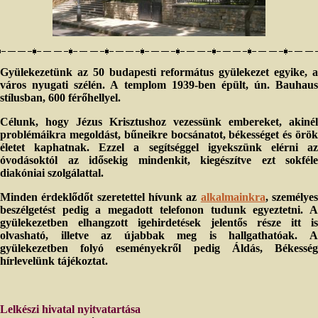
kamráikban, mert éjjel-nappal végezniük kellett munkájukat.
A
léviták családfői voltak ezek, származásuk szerint főemberek, és
Jeruzsálemben laktak.
A gibeóni Saul nemzetsége
Gyülekezetünk az 50 budapesti református gyülekezet egyike, a
35
Gibeónban lakott Jeíél, Gibeón atyja; feleségének Maaká volt a
város nyugati szélén. A templom 1939-ben épült, ún. Bauhaus
36
neve.
Elsőszülött fia Abdón volt, azután Cúr, Kís, Baal, Nér és
stílusban, 600 férőhellyel.
37
38
Nádáb,
Gedór, Ahjó, Zekarjá és Miklót.
Miklót nemzette Simát.
Rokonságukkal együtt ezek is Jeruzsálemben laktak, testvéreikkel
Célunk, hogy Jézus Krisztushoz vezessünk embereket, akinél
átellenben.
problémáikra megoldást, bűneikre bocsánatot, békességet és örök
39
életet kaphatnak. Ezzel a segítséggel igyekszünk elérni az
Nér nemzette Kíst, Kís nemzette Sault, Saul nemzette Jónátánt,
óvodásoktól az idősekig mindenkit, kiegészítve ezt sokféle
40
Malkísúát, Abínádábot és Esbaalt.
Jónátán fia Meríbbaal volt, és
diakóniai szolgálattal.
41
Meríbbaal nemzette Míkát.
Míká fiai voltak: Pítón, Melek, Taréa és
42
Áház.
Áház nemzette Jarát, Jará nemzette Álemetet, Azmávetet és
Minden érdeklődőt szeretettel hívunk az
alkalmainkra
, személye
43
Zimrít, Zimrí nemzette Mócát,
Mócá nemzette Binát, ennek a fia
beszélgetést pedig a megadott telefonon tudunk egyeztetni. A
44
volt Refájá, ennek a fia Elászá, ennek a fia Ácél.
Ácélnak hat fia
gyülekezetben elhangzott igehirdetések jelentős része itt is
volt, név szerint ezek: Azríkám, Bókerú, Jismáél, Searjá, Óbadjá és
olvasható, illetve az újabbak meg is hallgathatóak. A
Hánán. Ezek voltak Ácél fiai.
gyülekezetben folyó eseményekről pedig Áldás, Békesség
Zsid 2, 1-4
hírlevelünk tájékoztat.
RÉ21 85
Lelkészi hivatal nyitvatartása