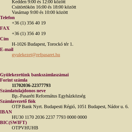
Kedden 9:00 és 12:00 között
Csütörtökön 16:00 és 18:00 között
Vasárnap 9:00 és 10:00 között
Telefon
+36 (1) 356 40 19
FAX
+36 (1) 356 40 19
Cím
H-1026 Budapest, Torockó tér 1.
E-mail
gyulekezet@refpasaret.hu
Gyülekezetünk bankszámlaszámai
Forint számla
11702036-22377793
Számlatulajdonos neve
Bp.-Pasaréti Református Egyházközség
Számlavezető fiók
OTP Bank Nyrt. Budapesti Régió, 1051 Budapest, Nádor u. 6.
IBAN
HU30 1170 2036 2237 7793 0000 0000
BIC(SWIFT)
OTPVHUHB