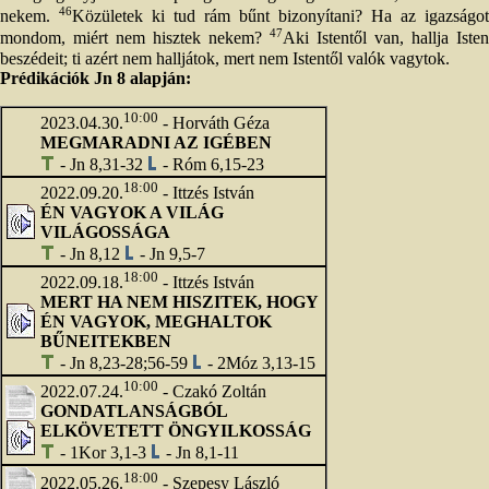
46
nekem.
Közületek ki tud rám bűnt bizonyítani? Ha az igazságot
47
mondom, miért nem hisztek nekem?
Aki Istentől van, hallja Isten
beszédeit; ti azért nem halljátok, mert nem Istentől valók vagytok.
Prédikációk Jn 8 alapján:
10:00
2023.04.30.
- Horváth Géza
MEGMARADNI AZ IGÉBEN
- Jn 8,31-32
- Róm 6,15-23
18:00
2022.09.20.
- Ittzés István
ÉN VAGYOK A VILÁG
VILÁGOSSÁGA
- Jn 8,12
- Jn 9,5-7
18:00
2022.09.18.
- Ittzés István
MERT HA NEM HISZITEK, HOGY
ÉN VAGYOK, MEGHALTOK
BŰNEITEKBEN
- Jn 8,23-28;56-59
- 2Móz 3,13-15
10:00
2022.07.24.
- Czakó Zoltán
GONDATLANSÁGBÓL
ELKÖVETETT ÖNGYILKOSSÁG
- 1Kor 3,1-3
- Jn 8,1-11
18:00
2022.05.26.
- Szepesy László