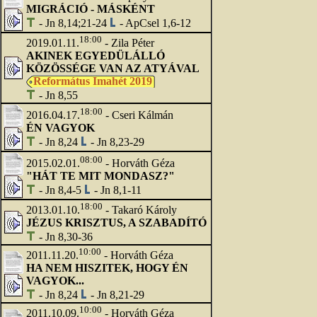
MIGRÁCIÓ - MÁSKÉNT
- Jn 8,14;21-24
- ApCsel 1,6-12
18:00
2019.01.11.
- Zila Péter
AKINEK EGYEDÜLÁLLÓ
KÖZÖSSÉGE VAN AZ ATYÁVAL
Református Imahét 2019
- Jn 8,55
18:00
2016.04.17.
- Cseri Kálmán
ÉN VAGYOK
- Jn 8,24
- Jn 8,23-29
08:00
2015.02.01.
- Horváth Géza
"HÁT TE MIT MONDASZ?"
- Jn 8,4-5
- Jn 8,1-11
18:00
2013.01.10.
- Takaró Károly
JÉZUS KRISZTUS, A SZABADÍTÓ
- Jn 8,30-36
10:00
2011.11.20.
- Horváth Géza
HA NEM HISZITEK, HOGY ÉN
VAGYOK...
- Jn 8,24
- Jn 8,21-29
10:00
2011.10.09.
- Horváth Géza