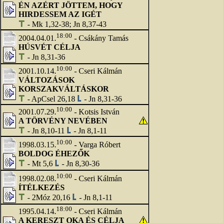
ÉN AZÉRT JÖTTEM, HOGY
HIRDESSEM AZ IGÉT
- Mk 1,32-38; Jn 8,37-43
18:00
2004.04.01.
- Csákány Tamás
HÚSVÉT CÉLJA
- Jn 8,31-36
10:00
2001.10.14.
- Cseri Kálmán
VÁLTOZÁSOK
KORSZAKVÁLTÁSKOR
- ApCsel 26,18
- Jn 8,31-36
10:00
2001.07.29.
- Kotsis István
A TÖRVÉNY NEVÉBEN
- Jn 8,10-11
- Jn 8,1-11
10:00
1998.03.15.
- Varga Róbert
BOLDOG ÉHEZŐK
- Mt 5,6
- Jn 8,30-36
10:00
1998.02.08.
- Cseri Kálmán
ÍTÉLKEZÉS
- 2Móz 20,16
- Jn 8,1-11
18:00
1995.04.14.
- Cseri Kálmán
A KERESZT OKA ÉS CÉLJA