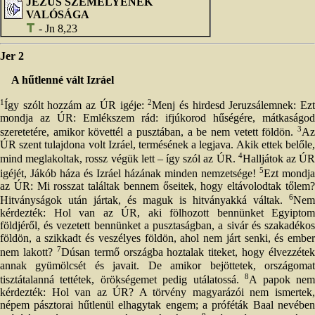
JÉZUS SZEMÉLYÉNEK
VALÓSÁGA
- Jn 8,23
Jer 2
A hűtlenné vált Izráel
1
2
Így szólt hozzám az ÚR igéje:
Menj és hirdesd Jeruzsálemnek: Ez
mondja az ÚR: Emlékszem rád: ifjúkorod hűségére, mátkaságod
3
szeretetére, amikor követtél a pusztában, a be nem vetett földön.
Az
ÚR szent tulajdona volt Izráel, termésének a legjava. Akik ettek belőle,
4
mind meglakoltak, rossz végük lett – így szól az ÚR.
Halljátok az Ú
5
igéjét, Jákób háza és Izráel házának minden nemzetsége!
Ezt mondja
az ÚR: Mi rosszat találtak bennem őseitek, hogy eltávolodtak tőlem?
6
Hitványságok után jártak, és maguk is hitványakká váltak.
Nem
kérdezték: Hol van az ÚR, aki fölhozott bennünket Egyiptom
földjéről, és vezetett bennünket a pusztaságban, a sivár és szakadékos
földön, a szikkadt és veszélyes földön, ahol nem járt senki, és ember
7
nem lakott?
Dúsan termő országba hoztalak titeket, hogy élvezzétek
annak gyümölcsét és javait. De amikor bejöttetek, országomat
8
tisztátalanná tettétek, örökségemet pedig utálatossá.
A papok ne
kérdezték: Hol van az ÚR? A törvény magyarázói nem ismertek,
népem pásztorai hűtlenül elhagytak engem; a próféták Baal nevében