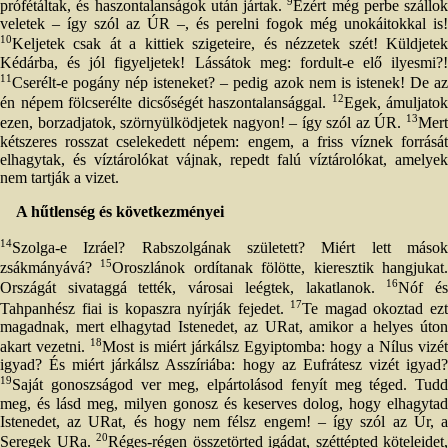
9
prófétáltak, és haszontalanságok után jártak.
Ezért még perbe szállok
veletek – így szól az ÚR –, és perelni fogok még unokáitokkal is!
10
Keljetek csak át a kittiek szigeteire, és nézzetek szét! Küldjetek
Kédárba, és jól figyeljetek! Lássátok meg: fordult-e elő ilyesmi?!
11
Cserélt-e pogány nép isteneket? – pedig azok nem is istenek! De az
12
én népem fölcserélte dicsőségét haszontalansággal.
Egek, ámuljatok
13
ezen, borzadjatok, szörnyülködjetek nagyon! – így szól az ÚR.
Mert
kétszeres rosszat cselekedett népem: engem, a friss víznek forrását
elhagytak, és víztárolókat vájnak, repedt falú víztárolókat, amelyek
nem tartják a vizet.
A hűtlenség és következményei
14
Szolga-e Izráel? Rabszolgának született? Miért lett mások
15
zsákmányává?
Oroszlánok ordítanak fölötte, kieresztik hangjukat
16
Országát sivataggá tették, városai leégtek, lakatlanok.
Nóf é
17
Tahpanhész fiai is kopaszra nyírják fejedet.
Te magad okoztad ez
magadnak, mert elhagytad Istenedet, az URat, amikor a helyes úton
18
akart vezetni.
Most is miért járkálsz Egyiptomba: hogy a Nílus vizét
igyad? És miért járkálsz Asszíriába: hogy az Eufrátesz vizét igyad?
19
Saját gonoszságod ver meg, elpártolásod fenyít meg téged. Tudd
meg, és lásd meg, milyen gonosz és keserves dolog, hogy elhagytad
Istenedet, az URat, és hogy nem félsz engem! – így szól az Úr, a
20
Seregek URa.
Réges-régen összetörted igádat, széttépted köteleidet,