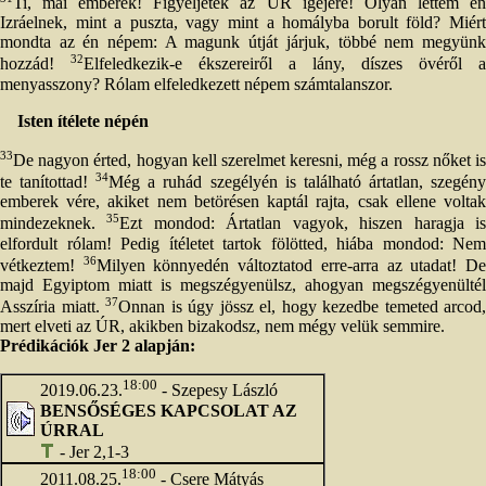
Ti, mai emberek! Figyeljetek az ÚR igéjére! Olyan lettem én
Izráelnek, mint a puszta, vagy mint a homályba borult föld? Miért
mondta az én népem: A magunk útját járjuk, többé nem megyünk
32
hozzád!
Elfeledkezik-e ékszereiről a lány, díszes övéről a
menyasszony? Rólam elfeledkezett népem számtalanszor.
Isten ítélete népén
33
De nagyon érted, hogyan kell szerelmet keresni, még a rossz nőket is
34
te tanítottad!
Még a ruhád szegélyén is található ártatlan, szegén
emberek vére, akiket nem betörésen kaptál rajta, csak ellene voltak
35
mindezeknek.
Ezt mondod: Ártatlan vagyok, hiszen haragja i
elfordult rólam! Pedig ítéletet tartok fölötted, hiába mondod: Nem
36
vétkeztem!
Milyen könnyedén változtatod erre-arra az utadat! D
majd Egyiptom miatt is megszégyenülsz, ahogyan megszégyenültél
37
Asszíria miatt.
Onnan is úgy jössz el, hogy kezedbe temeted arcod,
mert elveti az ÚR, akikben bizakodsz, nem mégy velük semmire.
Prédikációk Jer 2 alapján:
18:00
2019.06.23.
- Szepesy László
BENSŐSÉGES KAPCSOLAT AZ
ÚRRAL
- Jer 2,1-3
18:00
2011.08.25.
- Csere Mátyás