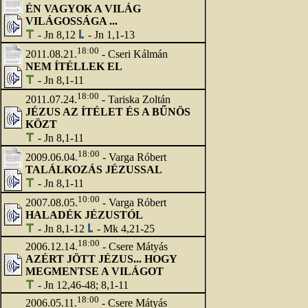
ÉN VAGYOK A VILÁG
VILÁGOSSÁGA ...
- Jn 8,12
- Jn 1,1-13
18:00
2011.08.21.
- Cseri Kálmán
NEM ÍTÉLLEK EL
- Jn 8,1-11
18:00
2011.07.24.
- Tariska Zoltán
JÉZUS AZ ÍTÉLET ÉS A BŰNÖS
KÖZT
- Jn 8,1-11
18:00
2009.06.04.
- Varga Róbert
TALÁLKOZÁS JÉZUSSAL
- Jn 8,1-11
10:00
2007.08.05.
- Varga Róbert
HALADÉK JÉZUSTÓL
- Jn 8,1-12
- Mk 4,21-25
18:00
2006.12.14.
- Csere Mátyás
AZÉRT JÖTT JÉZUS... HOGY
MEGMENTSE A VILÁGOT
- Jn 12,46-48; 8,1-11
18:00
2006.05.11.
- Csere Mátyás