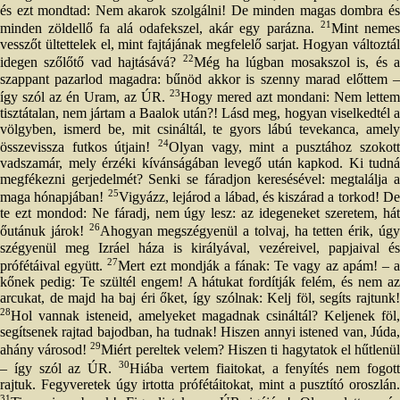
és ezt mondtad: Nem akarok szolgálni! De minden magas dombra és
21
minden zöldellő fa alá odafekszel, akár egy parázna.
Mint neme
vesszőt ültettelek el, mint fajtájának megfelelő sarjat. Hogyan változtál
22
idegen szőlőtő vad hajtásává?
Még ha lúgban mosakszol is, és 
szappant pazarlod magadra: bűnöd akkor is szenny marad előttem –
23
így szól az én Uram, az ÚR.
Hogy mered azt mondani: Nem lettem
tisztátalan, nem jártam a Baalok után?! Lásd meg, hogyan viselkedtél a
völgyben, ismerd be, mit csináltál, te gyors lábú tevekanca, amely
24
összevissza futkos útjain!
Olyan vagy, mint a pusztához szokott
vadszamár, mely érzéki kívánságában levegő után kapkod. Ki tudná
megfékezni gerjedelmét? Senki se fáradjon keresésével: megtalálja a
25
maga hónapjában!
Vigyázz, lejárod a lábad, és kiszárad a torkod! D
te ezt mondod: Ne fáradj, nem úgy lesz: az idegeneket szeretem, hát
26
őutánuk járok!
Ahogyan megszégyenül a tolvaj, ha tetten érik, úg
szégyenül meg Izráel háza is királyával, vezéreivel, papjaival és
27
prófétáival együtt.
Mert ezt mondják a fának: Te vagy az apám! – 
kőnek pedig: Te szültél engem! A hátukat fordítják felém, és nem az
arcukat, de majd ha baj éri őket, így szólnak: Kelj föl, segíts rajtunk!
28
Hol vannak isteneid, amelyeket magadnak csináltál? Keljenek föl,
segítsenek rajtad bajodban, ha tudnak! Hiszen annyi istened van, Júda,
29
ahány városod!
Miért pereltek velem? Hiszen ti hagytatok el hűtlenü
30
– így szól az ÚR.
Hiába vertem fiaitokat, a fenyítés nem fogot
rajtuk. Fegyveretek úgy irtotta prófétáitokat, mint a pusztító oroszlán.
31