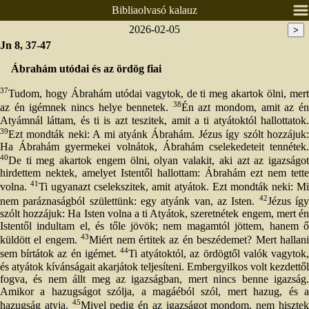
Bibliaolvasó kalauz
2026-02-05
>
Nyitólap
Jn 8, 37-47
Lelkészeink
Ábrahám utódai és az ördög fiai
Presbitérium
37
Tudom, hogy Ábrahám utódai vagytok, de ti meg akartok ölni, mert
Csoportok
38
az én igémnek nincs helye bennetek.
Én azt mondom, amit az é
Alkalmaink
Atyámnál láttam, és ti is azt teszitek, amit a ti atyátoktól hallottatok.
39
Ezt mondták neki: A mi atyánk Ábrahám. Jézus így szólt hozzájuk:
Prédikációk
Ha Ábrahám gyermekei volnátok, Ábrahám cselekedeteit tennétek.
40
De ti meg akartok engem ölni, olyan valakit, aki azt az igazságot
Élő közvetítés
hirdettem nektek, amelyet Istentől hallottam: Ábrahám ezt nem tette
Áldás, békesség!
41
volna.
Ti ugyanazt cselekszitek, amit atyátok. Ezt mondták neki: M
42
nem paráznaságból születtünk: egy atyánk van, az Isten.
Jézus íg
Ének / zene
szólt hozzájuk: Ha Isten volna a ti Atyátok, szeretnétek engem, mert én
Istentől indultam el, és tőle jövök; nem magamtól jöttem, hanem ő
Egyéb anyagok
43
küldött el engem.
Miért nem értitek az én beszédemet? Mert hallan
Adatlapok
44
sem bírtátok az én igémet.
Ti atyátoktól, az ördögtől valók vagytok,
és atyátok kívánságait akarjátok teljesíteni. Embergyilkos volt kezdettől
Pályázatok
fogva, és nem állt meg az igazságban, mert nincs benne igazság.
Amikor a hazugságot szólja, a magáéból szól, mert hazug, és a
45
hazugság atyja.
Mivel pedig én az igazságot mondom, nem hiszte