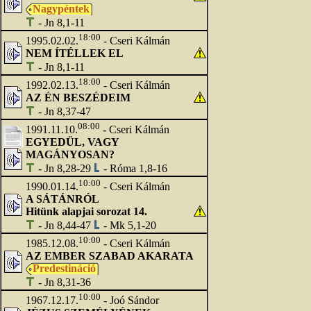
Nagypéntek
- Jn 8,1-11
18:00
1995.02.02.
- Cseri Kálmán
NEM ÍTÉLLEK EL
- Jn 8,1-11
18:00
1992.02.13.
- Cseri Kálmán
AZ ÉN BESZÉDEIM
- Jn 8,37-47
08:00
1991.11.10.
- Cseri Kálmán
EGYEDÜL, VAGY
MAGÁNYOSAN?
- Jn 8,28-29
- Róma 1,8-16
10:00
1990.01.14.
- Cseri Kálmán
A SÁTÁNRÓL
Hitünk alapjai sorozat 14.
- Jn 8,44-47
- Mk 5,1-20
10:00
1985.12.08.
- Cseri Kálmán
AZ EMBER SZABAD AKARATA
Predestináció
- Jn 8,31-36
10:00
1967.12.17.
- Joó Sándor