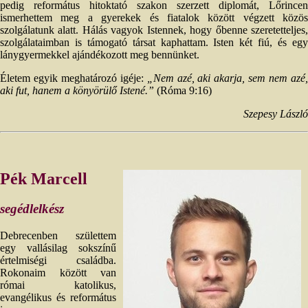
pedig református hitoktató szakon szerzett diplomát, Lőrincen
ismerhettem meg a gyerekek és fiatalok között végzett közös
szolgálatunk alatt. Hálás vagyok Istennek, hogy őbenne szeretetteljes,
szolgálataimban is támogató társat kaphattam. Isten két fiú, és egy
lánygyermekkel ajándékozott meg bennünket.
Életem egyik meghatározó igéje:
„Nem azé, aki akarja, sem nem azé
aki fut, hanem a könyörülő Istené.”
(Róma 9:16)
Szepesy László
Pék Marcell
segédlelkész
Debrecenben születtem
egy vallásilag sokszínű
értelmiségi családba.
Rokonaim között van
római katolikus,
evangélikus és református