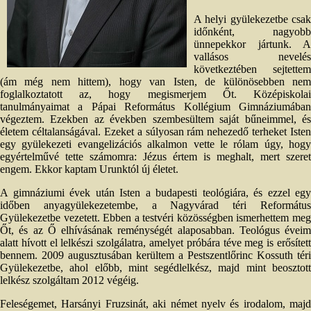
A helyi gyülekezetbe csak
időnként, nagyobb
ünnepekkor jártunk. A
vallásos nevelés
következtében sejtettem
(ám még nem hittem), hogy van Isten, de különösebben nem
foglalkoztatott az, hogy megismerjem Őt. Középiskolai
tanulmányaimat a Pápai Református Kollégium Gimnáziumában
végeztem. Ezekben az években szembesültem saját bűneimmel, és
életem céltalanságával. Ezeket a súlyosan rám nehezedő terheket Isten
egy gyülekezeti evangelizációs alkalmon vette le rólam úgy, hogy
egyértelművé tette számomra: Jézus értem is meghalt, mert szeret
engem. Ekkor kaptam Urunktól új életet.
A gimnáziumi évek után Isten a budapesti teológiára, és ezzel egy
időben anyagyülekezetembe, a Nagyvárad téri Református
Gyülekezetbe vezetett. Ebben a testvéri közösségben ismerhettem meg
Őt, és az Ő elhívásának reménységét alaposabban. Teológus éveim
alatt hívott el lelkészi szolgálatra, amelyet próbára téve meg is erősített
bennem. 2009 augusztusában kerültem a Pestszentlőrinc Kossuth téri
Gyülekezetbe, ahol előbb, mint segédlelkész, majd mint beosztott
lelkész szolgáltam 2012 végéig.
Feleségemet, Harsányi Fruzsinát, aki német nyelv és irodalom, majd