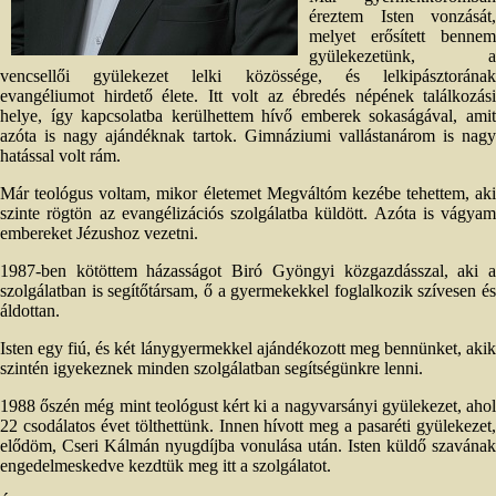
éreztem Isten vonzását,
melyet erősített bennem
gyülekezetünk, a
vencsellői gyülekezet lelki közössége, és lelkipásztorának
evangéliumot hirdető élete. Itt volt az ébredés népének találkozási
helye, így kapcsolatba kerülhettem hívő emberek sokaságával, amit
azóta is nagy ajándéknak tartok. Gimnáziumi vallástanárom is nagy
hatással volt rám.
Már teológus voltam, mikor életemet Megváltóm kezébe tehettem, aki
szinte rögtön az evangélizációs szolgálatba küldött. Azóta is vágyam
embereket Jézushoz vezetni.
1987-ben kötöttem házasságot Biró Gyöngyi közgazdásszal, aki a
szolgálatban is segítőtársam, ő a gyermekekkel foglalkozik szívesen és
áldottan.
Isten egy fiú, és két lánygyermekkel ajándékozott meg bennünket, akik
szintén igyekeznek minden szolgálatban segítségünkre lenni.
1988 őszén még mint teológust kért ki a nagyvarsányi gyülekezet, ahol
22 csodálatos évet tölthettünk. Innen hívott meg a pasaréti gyülekezet,
elődöm, Cseri Kálmán nyugdíjba vonulása után. Isten küldő szavának
engedelmeskedve kezdtük meg itt a szolgálatot.