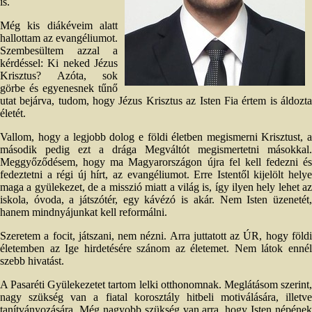
is.
Még kis diákéveim alatt
hallottam az evangéliumot.
Szembesültem azzal a
kérdéssel: Ki neked Jézus
Krisztus? Azóta, sok
görbe és egyenesnek tűnő
utat bejárva, tudom, hogy Jézus Krisztus az Isten Fia értem is áldozta
életét.
Vallom, hogy a legjobb dolog e földi életben megismerni Krisztust, a
második pedig ezt a drága Megváltót megismertetni másokkal.
Meggyőződésem, hogy ma Magyarországon újra fel kell fedezni és
fedeztetni a régi új hírt, az evangéliumot. Erre Istentől kijelölt helye
maga a gyülekezet, de a misszió miatt a világ is, így ilyen hely lehet az
iskola, óvoda, a játszótér, egy kávézó is akár. Nem Isten üzenetét,
hanem mindnyájunkat kell reformálni.
Szeretem a focit, játszani, nem nézni. Arra juttatott az ÚR, hogy földi
életemben az Ige hirdetésére szánom az életemet. Nem látok ennél
szebb hivatást.
A Pasaréti Gyülekezetet tartom lelki otthonomnak. Meglátásom szerint,
nagy szükség van a fiatal korosztály hitbeli motiválására, illetve
tanítványozására. Még nagyobb szükség van arra, hogy Isten népének