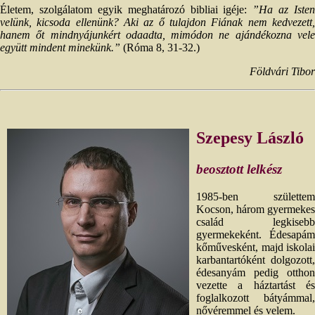
Életem, szolgálatom egyik meghatározó bibliai igéje:
”Ha az Isten
velünk, kicsoda ellenünk? Aki az ő tulajdon Fiának nem kedvezett,
hanem őt mindnyájunkért odaadta, mimódon ne ajándékozna vele
együtt mindent minekünk.”
(Róma 8, 31-32.)
Földvári Tibor
Szepesy László
beosztott lelkész
1985-ben születtem
Kocson, három gyermekes
család legkisebb
gyermekeként. Édesapám
kőművesként, majd iskolai
karbantartóként dolgozott,
édesanyám pedig otthon
vezette a háztartást és
foglalkozott bátyámmal,
nővéremmel és velem.