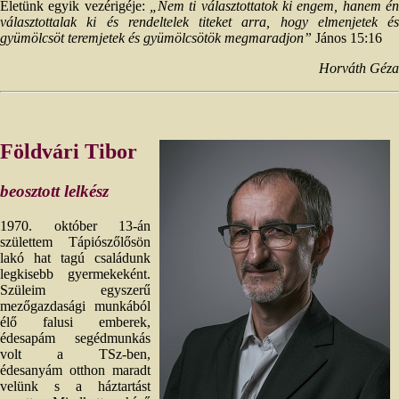
Életünk egyik vezérigéje:
„Nem ti választottatok ki engem, hanem én
választottalak ki és rendeltelek titeket arra, hogy elmenjetek és
gyümölcsöt teremjetek és gyümölcsötök megmaradjon”
János 15:16
Horváth Géza
Földvári Tibor
beosztott lelkész
1970. október 13-án
születtem Tápiószőlősön
lakó hat tagú családunk
legkisebb gyermekeként.
Szüleim egyszerű
mezőgazdasági munkából
élő falusi emberek,
édesapám segédmunkás
volt a TSz-ben,
édesanyám otthon maradt
velünk s a háztartást