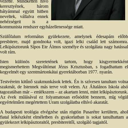
vezette. Mindketten hívő
keresztyének, három
bátyámmal együtt hitben
neveltek, vállalva ennek
nehézségeit is a
kommunista rendszer egyházellenessége miatt.
Szülőfalum református gyülekezete, amelynek édesapám előbb
presbitere, majd gondnoka volt, igazi lelki család lett számomra.
Lelkipásztorunk Sípos Ete Álmos személye és szolgálata nagy hatással
volt rám.
Isten különös szeretetének tartom, hogy kisgyermekként
megismerhettem Megváltómat Jézus Krisztusban, s fogadhattam el
kegyelmét egy szentmártonkátai gyerektáborban 1977. nyarán.
Testvéreim kitűnő szakmunkások lettek. Én is szívesen tanultam volna
szakmát, de Istennek más terve volt velem. Az Általános Iskola alsó
tagozatában már – emlékszem – az akartam lenni, mint lelkipásztorunk.
Az évek múlásával ez folyamatosan erősödött bennem, míg végül
egyértelműen megértettem Uram szolgálatba elhívó akaratát.
A budapesti teológia elvégzése után rögtön Pasarétre kerültem, ahol
fiatal lelkészként elméletben és gyakorlatban is sokat tanulhattam a
gyülekezet lelkipásztoraitól, presbitereitől, szolgáló tagjaitól.