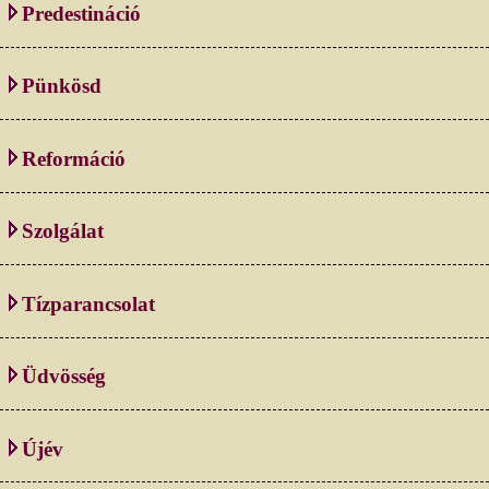
Predestináció
Pünkösd
Reformáció
Szolgálat
Tízparancsolat
Üdvösség
Újév