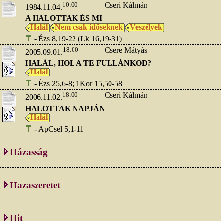
10:00
Cseri Kálmán
1984.11.04.
A HALOTTAK ÉS MI
Halál
Nem csak időseknek
Veszélyek
- Ézs 8,19-22 (Lk 16,19-31)
18:00
Csere Mátyás
2005.09.01.
HALÁL, HOL A TE FULLÁNKOD?
Halál
- Ézs 25,6-8; 1Kor 15,50-58
18:00
Cseri Kálmán
2006.11.02.
HALOTTAK NAPJÁN
Halál
- ApCsel 5,1-11
Házasság
Hazaszeretet
Hit