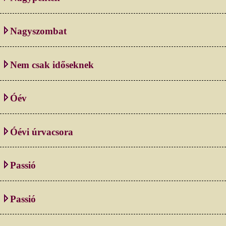
Nagyszombat
Nem csak időseknek
Óév
Óévi úrvacsora
Passió
Passió