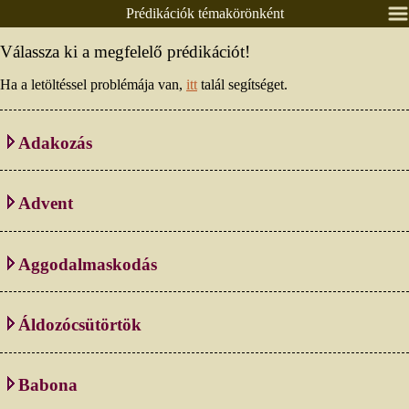
Prédikációk témakörönként
Nyitólap
Válassza ki a megfelelő prédikációt!
Lelkészeink
Ha a letöltéssel problémája van,
itt
talál segítséget.
Presbitérium
Csoportok
Adakozás
Alkalmaink
Prédikációk
Advent
Élő közvetítés
Áldás, békesség!
Aggodalmaskodás
Ének / zene
Egyéb anyagok
Áldozócsütörtök
Adatlapok
Pályázatok
Babona
Időrendben
Textus, lekció
Témakörönként