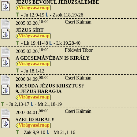
JÉZUS BEVONUL JERUZSÁLEMBE
Virágvasárnap
- Jn 12,9-19
- Zsolt 118,19-26
10:00
Cseri Kálmán
2005.03.20.
JÉZUS SÍRT
Virágvasárnap
- Lk 19,41-48
- Lk 19,28-40
18:00
Földvári Tibor
2005.03.20.
A GECSEMÁNÉBAN IS KIRÁLY
Virágvasárnap
- Jn 18,1-12
08:00
Cseri Kálmán
2006.04.09.
KICSODA JÉZUS KRISZTUS?
9. JÉZUS HARAGJA
Virágvasárnap
- Jn 2,13-17
- Mt 21,18-19
08:00
Cseri Kálmán
2007.04.01.
SZELÍD KIRÁLY
Virágvasárnap
- Zak 9,9-10
- Mt 21,1-16