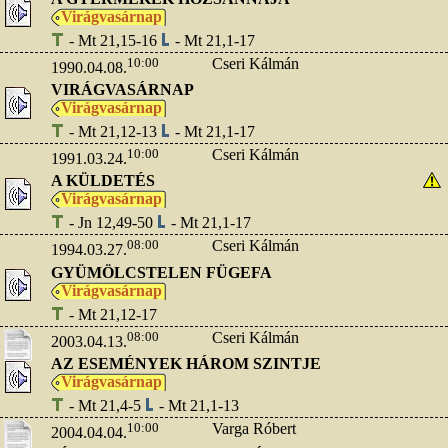
Virágvasárnap
- Mt 21,15-16
- Mt 21,1-17
10:00
Cseri Kálmán
1990.04.08.
VIRÁGVASÁRNAP
Virágvasárnap
- Mt 21,12-13
- Mt 21,1-17
10:00
Cseri Kálmán
1991.03.24.
A KÜLDETÉS
Virágvasárnap
- Jn 12,49-50
- Mt 21,1-17
08:00
Cseri Kálmán
1994.03.27.
GYÜMÖLCSTELEN FÜGEFA
Virágvasárnap
- Mt 21,12-17
08:00
Cseri Kálmán
2003.04.13.
AZ ESEMÉNYEK HÁROM SZINTJE
Virágvasárnap
- Mt 21,4-5
- Mt 21,1-13
10:00
Varga Róbert
2004.04.04.