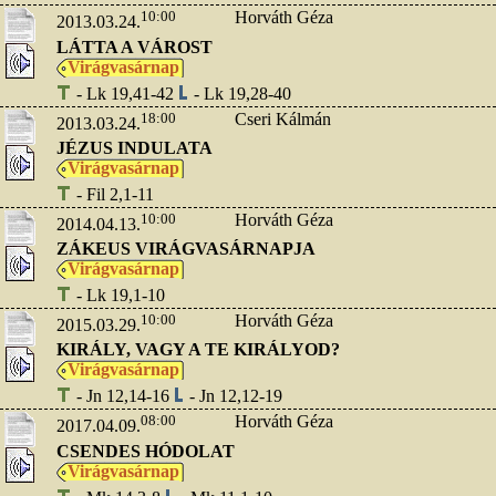
10:00
Horváth Géza
2013.03.24.
LÁTTA A VÁROST
Virágvasárnap
- Lk 19,41-42
- Lk 19,28-40
18:00
Cseri Kálmán
2013.03.24.
JÉZUS INDULATA
Virágvasárnap
- Fil 2,1-11
10:00
Horváth Géza
2014.04.13.
ZÁKEUS VIRÁGVASÁRNAPJA
Virágvasárnap
- Lk 19,1-10
10:00
Horváth Géza
2015.03.29.
KIRÁLY, VAGY A TE KIRÁLYOD?
Virágvasárnap
- Jn 12,14-16
- Jn 12,12-19
08:00
Horváth Géza
2017.04.09.
CSENDES HÓDOLAT
Virágvasárnap