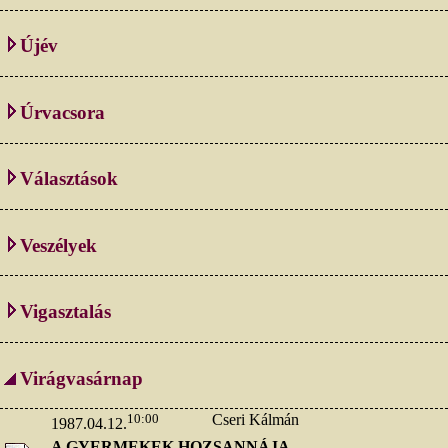
Újév
Úrvacsora
Választások
Veszélyek
Vigasztalás
Virágvasárnap
10:00
Cseri Kálmán
1987.04.12.
A GYERMEKEK HOZSANNÁJA