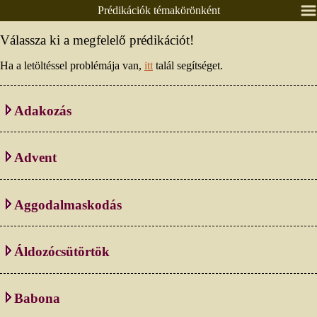
Prédikációk témakörönként
Nyitólap
Válassza ki a megfelelő prédikációt!
Lelkészeink
Ha a letöltéssel problémája van,
itt
talál segítséget.
Presbitérium
Csoportok
Adakozás
Alkalmaink
Prédikációk
Advent
Élő közvetítés
Áldás, békesség!
Aggodalmaskodás
Ének / zene
Egyéb anyagok
Áldozócsütörtök
Adatlapok
Pályázatok
Babona
Időrendben
Textus, lekció
Témakörönként