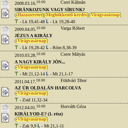
10:00
Cseri Kálmán
2008.03.16.
SIRÁNKOZUNK VAGY SÍRUNK?
Hazaszeretet
Meghökkentő kérdés
Virágvasárnap
- Lk 19,41-48
- Lk 19,28-40
10:00
Varga Róbert
2009.04.05.
JÉZUS A KIRÁLY
Virágvasárnap
- Lk 19,28-42
- Róm 8,38-39
10:00
Csere Mátyás
2010.03.28.
A NAGY KIRÁLY JÖN...
Virágvasárnap
- Mt 21,12-14
- Mt 21,1-17
18:00
Földvári Tibor
2011.04.17.
AZ ÚR OLDALÁN HARCOLVA
Virágvasárnap
- Zsid 11,32-34
10:00
Horváth Géza
2012.04.01.
KIRÁLYOD-E? (1. rész)
Virágvasárnap
- Zak 9,9
- Mt 21,1-11