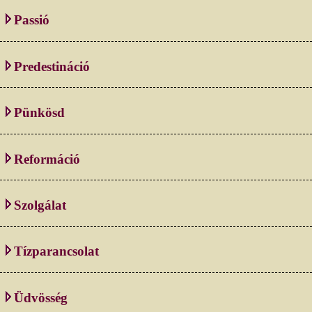
Passió
Predestináció
Pünkösd
Reformáció
Szolgálat
Tízparancsolat
Üdvösség