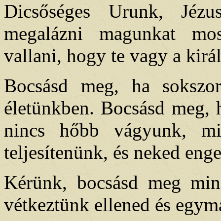
Dicsőséges Urunk, Jézu
megalázni magunkat mos
vallani, hogy te vagy a kir
Bocsásd meg, ha sokszo
életünkben. Bocsásd meg, 
nincs hőbb vágyunk, min
teljesítenünk, és neked en
Kérünk, bocsásd meg mind
vétkeztünk ellened és egymá