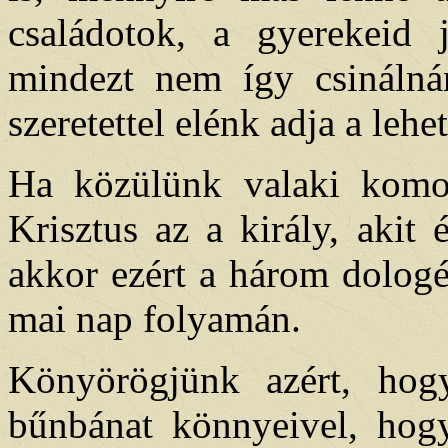
családotok, a gyerekeid 
mindezt nem így csináln
szeretettel elénk adja a lehe
Ha közülünk valaki komo
Krisztus az a király, akit 
akkor ezért a három dolog
mai nap folyamán.
Könyörögjünk azért, ho
bűnbánat könnyeivel, hogy