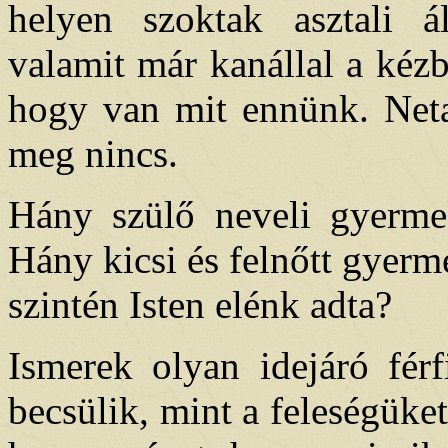
helyen szoktak asztali 
valamit már kanállal a kéz
hogy van mit ennünk. Neta
meg nincs.
Hány szülő neveli gyermeke
Hány kicsi és felnőtt gyerme
szintén Isten elénk adta?
Ismerek olyan idejáró férf
becsülik, mint a feleségüke