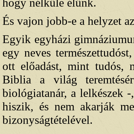
hogy nélküle élünk.
És vajon jobb-e a helyzet a
Egyik egyházi gimnáziumu
egy neves természettudóst,
ott előadást, mint tudós, 
Biblia a világ teremtés
biológiatanár, a lelkészek 
hiszik, és nem akarják me
bizonyságtételével.