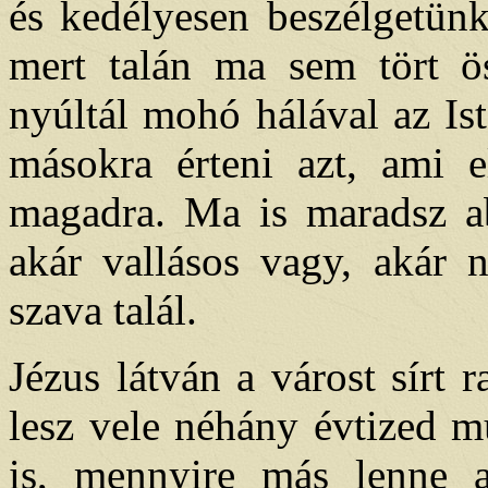
és kedélyesen beszélgetünk 
mert talán ma sem tört 
nyúltál mohó hálával az Is
másokra érteni azt, ami e
magadra. Ma is maradsz ab
akár vallásos vagy, akár 
szava talál.
Jézus látván a várost sírt r
lesz vele néhány évtized mú
is, mennyire más lenne a