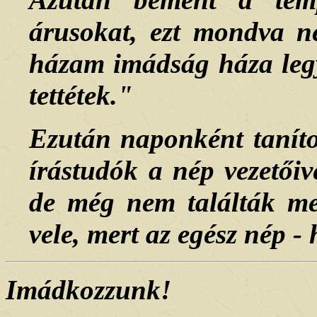
árusokat, ezt mondva n
házam imádság háza legy
tettétek."
Ezután naponként taníto
írástudók a nép vezetőiv
de még nem találták me
vele, mert az egész nép - 
Imádkozzunk!