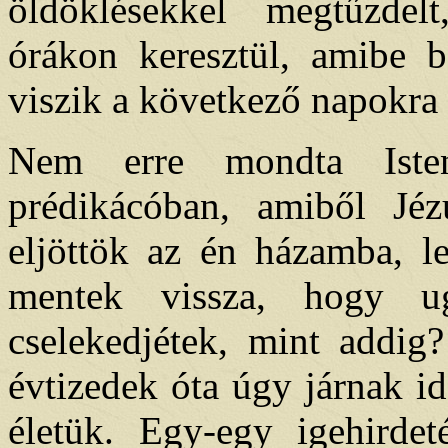
öldöklésekkel megtűzdelt
órákon keresztül, amibe b
viszik a következő napokra 
Nem erre mondta Iste
prédikácóban, amiből Jéz
eljöttök az én házamba, le
mentek vissza, hogy ug
cselekedjétek, mint addig
évtizedek óta úgy járnak i
életük. Egy-egy igehirdet