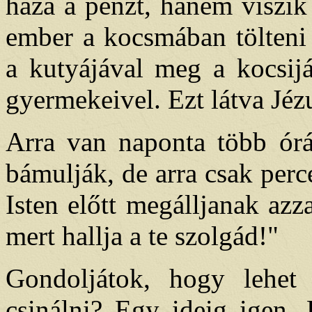
haza a pénzt, hanem viszik
ember a kocsmában tölteni 
a kutyájával meg a kocsijá
gyermekeivel. Ezt látva Jézu
Arra van naponta több órá
bámulják, de arra csak per
Isten előtt megálljanak azz
mert hallja a te szolgád!"
Gondoljátok, hogy lehet
csinálni? Egy ideig igen.