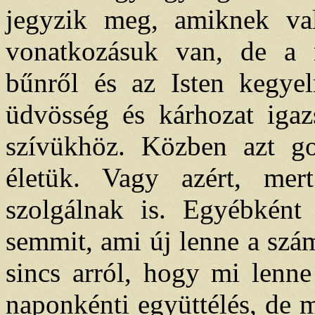
jegyzik meg, amiknek val
vonatkozásuk van, de a 
bűnről és az Isten kegyel
üdvösség és kárhozat iga
szívükhöz. Közben azt g
életük. Vagy azért, me
szolgálnak is. Egyébkén
semmit, ami új lenne a szá
sincs arról, hogy mi lenne
naponkénti együttélés, de 