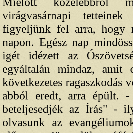
Mielőtt közelebbről m
virágvasárnapi tetteinek
figyeljünk fel arra, hogy
napon. Egész nap mindössz
igét idézett az Ószövets
egyáltalán mindaz, amit 
következetes ragaszkodás vo
abból eredt, arra épült.
beteljesedjék az Írás" - i
olvasunk az evangéliumok