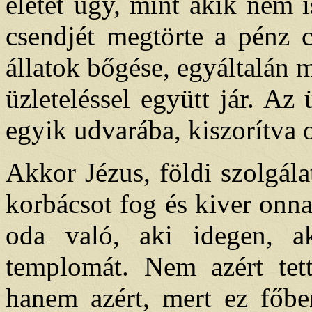
életét úgy, mint akik nem 
csendjét megtörte a pénz c
állatok bőgése, egyáltalán 
üzleteléssel együtt jár. Az
egyik udvarába, kiszorítva o
Akkor Jézus, földi szolgál
korbácsot fog és kiver onn
oda való, aki idegen, ak
templomát. Nem azért tett
hanem azért, mert ez főbe