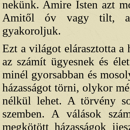
nekünk. Amire Isten azt mo
Amitől óv vagy tilt, a
gyakoroljuk.
Ezt a világot elárasztotta 
az számít ügyesnek és élet
minél gyorsabban és mosoly
házasságot törni, olykor m
nélkül lehet. A törvény so
szemben. A válások szám
megkötött házasságok ijes