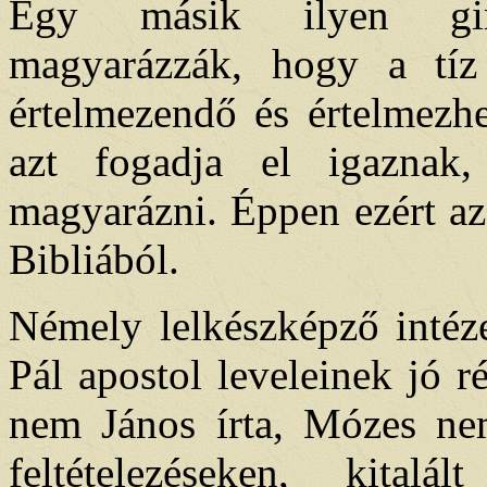
Egy másik ilyen gimn
magyarázzák, hogy a tíz
értelmezendő és értelmezhe
azt fogadja el igaznak,
magyarázni. Éppen ezért az
Bibliából.
Némely lelkészképző intéze
Pál apostol leveleinek jó ré
nem János írta, Mózes ne
feltételezéseken, kital