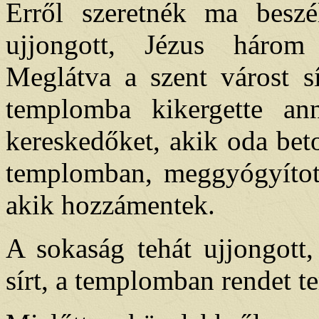
Erről szeretnék ma besz
ujjongott, Jézus három
Meglátva a szent várost s
templomba kikergette an
kereskedőket, akik oda bet
templomban, meggyógyított
akik hozzámentek.
A sokaság tehát ujjongott
sírt, a templomban rendet te