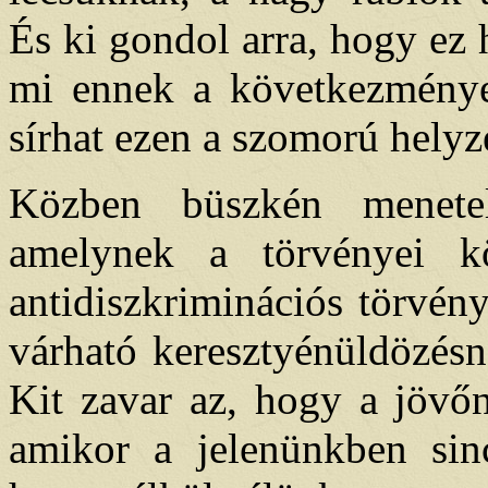
És ki gondol arra, hogy ez 
mi ennek a következménye
sírhat ezen a szomorú helyz
Közben büszkén menetel
amelynek a törvényei k
antidiszkriminációs törvén
várható keresztyénüldözésn
Kit zavar az, hogy a jövőn
amikor a jelenünkben si