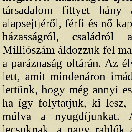
társadalom fittyet hány 
alapsejtjéről, férfi és nő ka
házasságról, családró
Milliószám áldozzuk fel ma
a paráznaság oltárán. Az é
lett, amit mindenáron imá
lettünk, hogy még annyi e
ha így folytatjuk, ki lesz
múlva a nyugdíjunkat. 
lecsuknak, a nagy rablók 