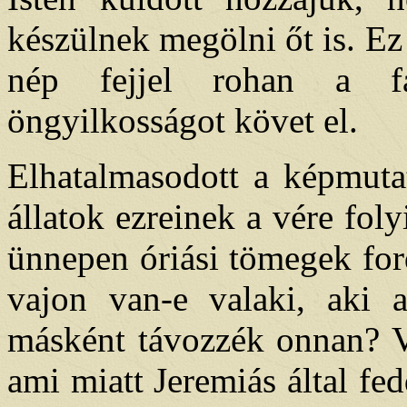
készülnek megölni őt is. Ez
nép fejjel rohan a f
öngyilkosságot követ el.
Elhatalmasodott a képmuta
állatok ezreinek a vére fol
ünnepen óriási tömegek for
vajon van-e valaki, aki 
másként távozzék onnan? V
ami miatt Jeremiás által fed