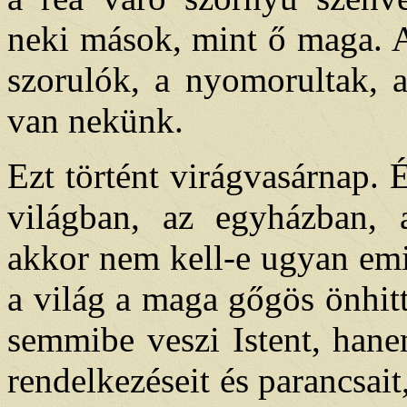
neki mások, mint ő maga. A 
szorulók, a nyomorultak, a
van nekünk.
Ezt történt virágvasárnap. 
világban, az egyházban, 
akkor nem kell-e ugyan emi
a világ a maga gőgös önhit
semmibe veszi Istent, hane
rendelkezéseit és parancsai