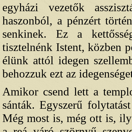
egyházi vezetők assziszt
haszonból, a pénzért törté
senkinek. Ez a kettőss
tisztelnénk Istent, közben
élünk attól idegen szelle
behozzuk ezt az idegenséget
Amikor csend lett a temp
sánták. Egyszerű folytatás
Még most is, még ott is, ily
a reá váró szörnyű szenv