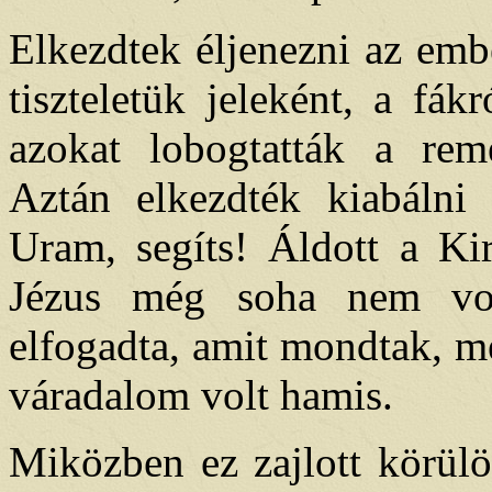
Elkezdtek éljenezni az embe
tiszteletük jeleként, a fá
azokat lobogtatták a re
Aztán elkezdték kiabálni a
Uram, segíts! Áldott a Ki
Jézus még soha nem von
elfogadta, amit mondtak, me
váradalom volt hamis.
Miközben ez zajlott körülö