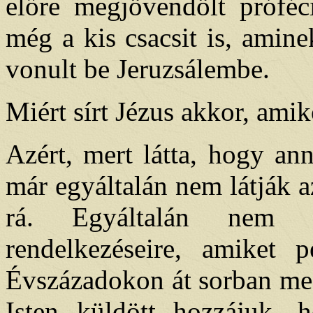
előre megjövendölt próféci
még a kis csacsit is, amin
vonult be Jeruzsálembe.
Miért sírt Jézus akkor, ami
Azért, mert látta, hogy an
már egyáltalán nem látják az
rá. Egyáltalán nem fi
rendelkezéseire, amiket 
Évszázadokon át sorban meg
Isten küldött hozzájuk,