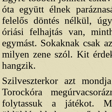
óta együtt élnek parázna
felelős döntés nélkül, ú
óriási felhajtás van, mi
egymást. Sokaknak csak az
milyen zene szól. Kit érde
hangzik.
Szilveszterkor azt mondja
Torockóra megúrvacsoráz
folytassuk a játékot. M