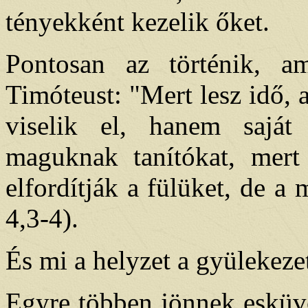
tényekként kezelik őket.
Pontosan az történik, am
Timóteust: "Mert lesz idő, 
viselik el, hanem saját 
maguknak tanítókat, mert 
elfordítják a fülüket, de 
4,3-4).
És mi a helyzet a gyülekez
Egyre többen jönnek esküv