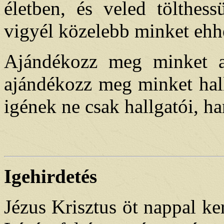
életben, és veled tölthes
vigyél közelebb minket ehh
Ajándékozz meg minket a 
ajándékozz meg minket halló
igének ne csak hallgatói, h
Igehirdetés
Jézus Krisztus öt nappal ker