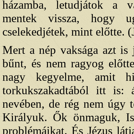
házamba, letudjátok a val
mentek vissza, hogy ug
cselekedjétek, mint előtte. (
Mert a nép vaksága azt is 
bűnt, és nem ragyog előtte
nagy kegyelme, amit hit
torkukszakadtából itt is:
nevében, de rég nem úgy te
Királyuk. Ők önmaguk, Is
problémáikat. És Jézus látj