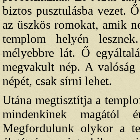
biztos pusztulásba vezet. 
az üszkös romokat, amik n
templom helyén lesznek
mélyebbre lát. Ő egyáltalá
megvakult nép. A valóság l
népét, csak sírni lehet.
Utána megtisztítja a templo
mindenkinek magától é
Megfordulunk olykor a t