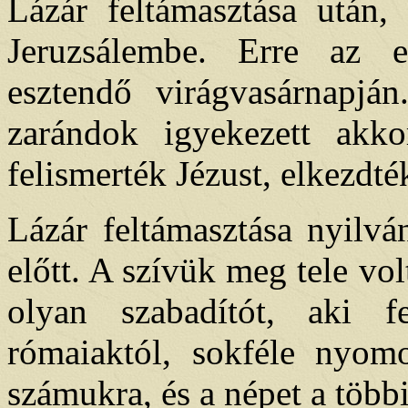
Lázár feltámasztása után,
Jeruzsálembe. Erre az 
esztendő virágvasárnapjá
zarándok igyekezett akk
felismerték Jézust, elkezdté
Lázár feltámasztása nyilvá
előtt. A szívük meg tele vo
olyan szabadítót, aki f
rómaiaktól, sokféle nyom
számukra, és a népet a többi