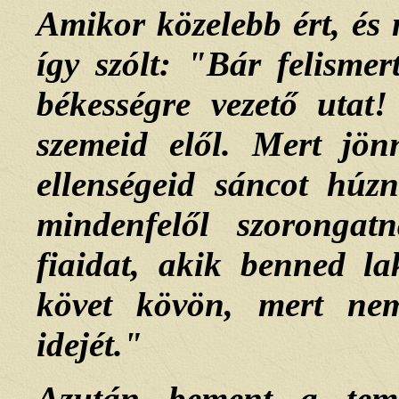
Amikor közelebb ért, és 
így szólt: "Bár felisme
békességre vezető utat
szemeid elől. Mert jö
ellenségeid sáncot húzn
mindenfelől szorongat
fiaidat, akik benned l
követ kövön, mert nem
idejét."
Azután bement a temp