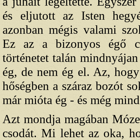
a juhait legeltette. Egyszer
és eljutott az Isten heg
azonban mégis valami szoka
Ez az a bizonyos égő cs
történetet talán mindnyájan
ég, de nem ég el. Az, hogy
hőségben a száraz bozót so
már mióta ég - és még mindi
Azt mondja magában Mózes
csodát. Mi lehet az oka, h