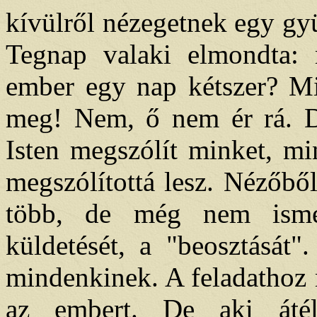
kívülről nézegetnek egy gy
Tegnap valaki elmondta: 
ember egy nap kétszer? Mit
meg! Nem, ő nem ér rá. D
Isten megszólít minket, mi
megszólítottá lesz. Nézőbő
több, de még nem isme
küldetését, a "beosztását"
mindenkinek. A feladathoz mé
az embert. De aki átél