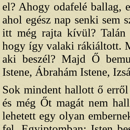
el? Ahogy odafelé ballag, 
ahol egész nap senki sem sz
itt még rajta kívül? Talán
hogy így valaki rákiáltott.
aki beszél? Majd Ő bemu
Istene, Ábrahám Istene, Izsá
Sok mindent hallott ő erről
és még Őt magát nem hall
lehetett egy olyan emberne
fel, Egyiptomban: Isten be