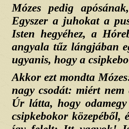
Mózes pedig apósának, 
Egyszer a juhokat a pusz
Isten hegyéhez, a Hóre
angyala tűz lángjában e
ugyanis, hogy a csipkebo
Akkor ezt mondta Mózes
nagy csodát: miért nem 
Úr látta, hogy odamegy 
csipkebokor közepéből, 
így felelt: Itt vagyok! 