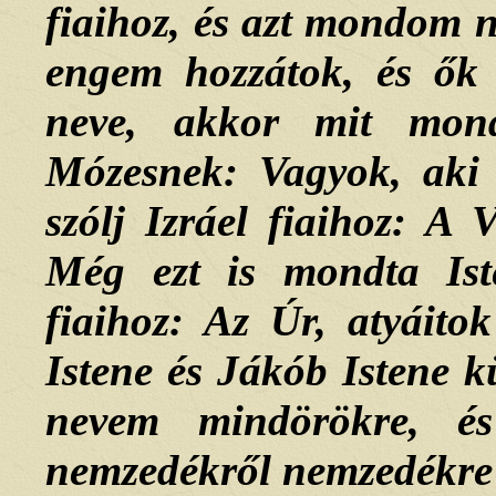
fiaihoz, és azt mondom ne
engem hozzátok, és ők
neve, akkor mit mond
Mózesnek: Vagyok, aki
szólj Izráel fiaihoz: A
Még ezt is mondta Ist
fiaihoz: Az Úr, atyáito
Istene és Jákób Istene k
nevem mindörökre, és
nemzedékről nemzedékre