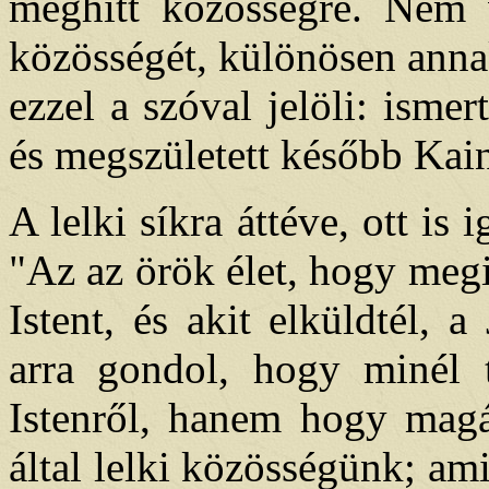
meghitt közösségre. Nem v
közösségét, különösen annak
ezzel a szóval jelöli: ism
és megszületett később Kai
A lelki síkra áttéve, ott is
"Az az örök élet, hogy meg
Istent, és akit elküldtél, 
arra gondol, hogy minél 
Istenről, hanem hogy magáv
által lelki közösségünk; am