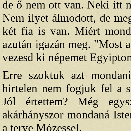
de ő nem ott van. Neki itt 
Nem ilyet álmodott, de meg
két fia is van. Miért mond
azután igazán meg. "Most a
vezesd ki népemet Egyipto
Erre szoktuk azt mondani:
hirtelen nem fogjuk fel a 
Jól értettem? Még egys
akárhányszor mondaná Isten
a terve Mózessel.