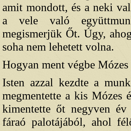
amit mondott, és a neki va
a vele való együttmun
megismerjük Őt. Úgy, aho
soha nem lehetett volna.
Hogyan ment végbe Mózes é
Isten azzal kezdte a munká
megmentette a kis Mózes él
kimentette őt negyven év 
fáraó palotájából, ahol fé