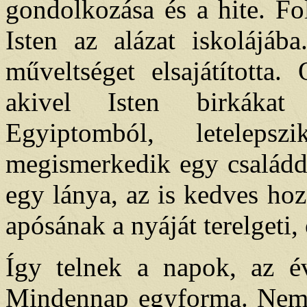
gondolkozása és a hite. Fol
Isten az alázat iskolájáb
műveltséget elsajátította.
akivel Isten birkákat 
Egyiptomból, letelep
megismerkedik egy családda
egy lánya, az is kedves hoz
apósának a nyáját terelgeti, 
Így telnek a napok, az é
Mindennap egyforma. Nem