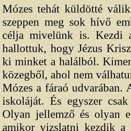
Mózes tehát küldötté válik
szeppen meg sok hívő emb
célja mivelünk is. Kezdi 
hallottuk, hogy Jézus Kris
ki minket a halálból. Kime
közegből, ahol nem válhatu
Mózes a fáraó udvarában. Az
iskoláját. És egyszer csa
Olyan jellemző és olyan e
amikor vizslatni kezdik a