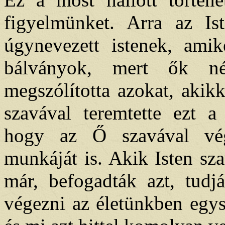
figyelmünket. Arra az Is
úgynevezett istenek, ami
bálványok, mert ők n
megszólította azokat, akikk
szavával teremtette ezt a 
hogy az Ő szavával végz
munkáját is. Akik Isten sz
már, befogadták azt, tudj
végezni az életünkben egys