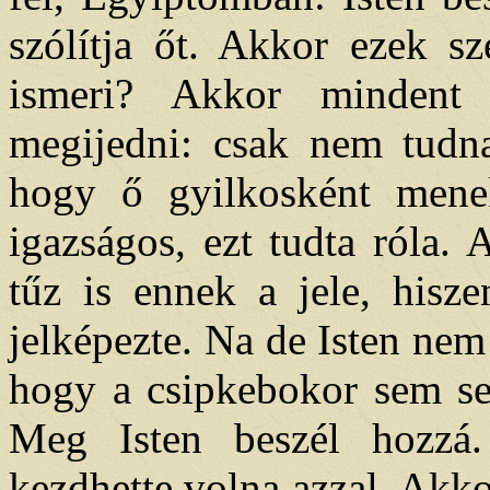
szólítja őt. Akkor ezek sz
ismeri? Akkor mindent 
megijedni: csak nem tudna
hogy ő gyilkosként mene
igazságos, ezt tudta róla. 
tűz is ennek a jele, hisze
jelképezte. Na de Isten nem
hogy a csipkebokor sem s
Meg Isten beszél hozzá
kezdhette volna azzal. Akko