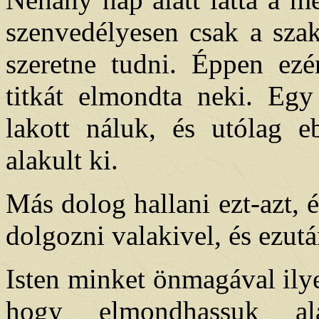
szenvedélyesen csak a szak
szeretne tudni. Éppen ezé
titkát elmondta neki. Egy
lakott náluk, és utólag 
alakult ki.
Más dolog hallani ezt-azt, 
dolgozni valakivel, és ezut
Isten minket önmagával ilyen
hogy elmondhassuk al