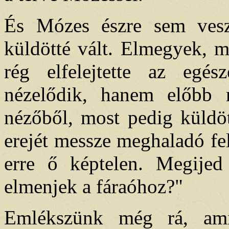
És Mózes észre sem vesz
küldötté vált. Elmegyek, m
rég elfelejtette az egé
nézelődik, hanem előbb me
nézőből, most pedig küldöt
erejét messze meghaladó fel
erre ő képtelen. Megije
elmenjek a fáraóhoz?"
Emlékszünk még rá, ami