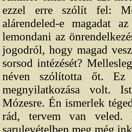
ezzel erre szólít fel: 
alárendeled-e magadat a
lemondani az önrendelkezés
jogodról, hogy magad vesz
sorsod intézését? Mellesleg
néven szólította őt. Ez
megnyilatkozása volt. Is
Mózesre. Én ismerlek téged
rád, tervem van veled.
sarulevételben meg még in