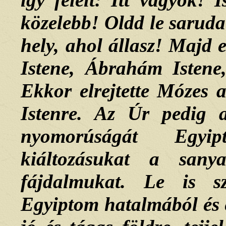
közelebb! Oldd le sarudat
hely, ahol állasz! Majd
Istene, Ábrahám Istene,
Ekkor elrejtette Mózes a
Istenre. Az Úr pedig
nyomorúságát Egyi
kiáltozásukat a sany
fájdalmukat. Le is s
Egyiptom hatalmából és e