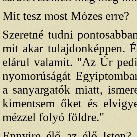
Mit tesz most Mózes erre?
Szeretné tudni pontosabban
mit akar tulajdonképpen. Ép
elárul valamit. "Az Úr pe
nyomorúságát Egyiptomban,
a sanyargatók miatt, ismer
kimentsem őket és elvigye
mézzel folyó földre."
Ennyire élő az élő Isten?