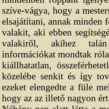
szíve-vágya, hogy a mester
elsajátítani, annak minden f
valakit, aki ebben segítség
valakiről, akihez talá
információkat mondtak róla
kiállhatatlan, összeférhe
közelébe senkit és így t
ezeket elengedte a füle me
hogy az az illető nagyon ért 
Néhány nap alatt látta a m