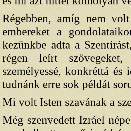
és mi azt hittel komolyan v
Régebben, amíg nem volt I
embereket a gondolataiko
kezünkbe adta a Szentírást
régen leírt szövegeket
személyessé, konkréttá és 
tudnánk erre sok példát soro
Mi volt Isten szavának a sz
Még szenvedett Izráel népe