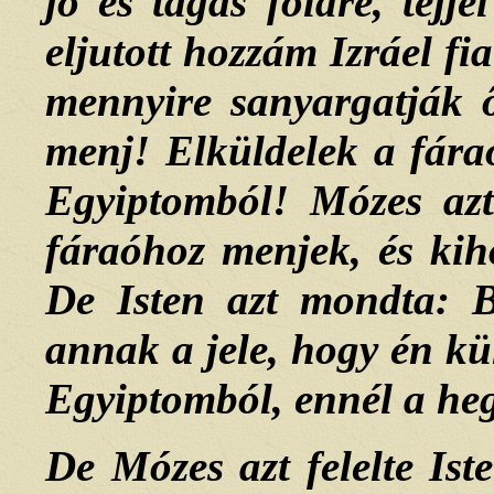
jó és tágas földre, tejje
eljutott hozzám Izráel fi
mennyire sanyargatják ő
menj! Elküldelek a fáraó
Egyiptomból! Mózes azt
fáraóhoz menjek, és kih
De Isten azt mondta: Bi
annak a jele, hogy én kü
Egyiptomból, ennél a hegy
De Mózes azt felelte Is