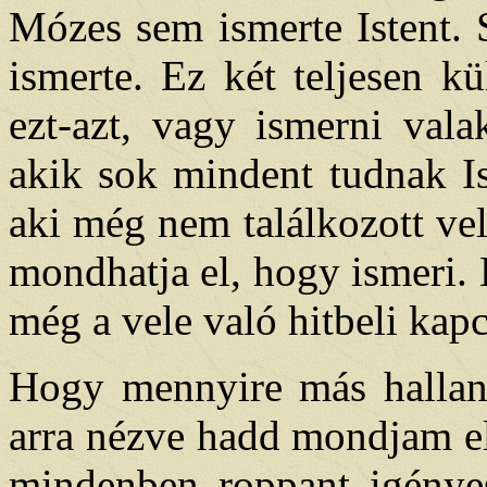
Mózes sem ismerte Istent. 
ismerte. Ez két teljesen k
ezt-azt, vagy ismerni vala
akik sok mindent tudnak Is
aki még nem találkozott vel
mondhatja el, hogy ismeri.
még a vele való hitbeli kapc
Hogy mennyire más hallani
arra nézve hadd mondjam el
mindenben roppant igényes