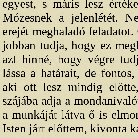
egyest, s máris lesz érték
Mózesnek a jelenlétét. N
erejét meghaladó feladatot. 
jobban tudja, hogy ez megh
azt hinné, hogy végre tud
lássa a határait, de fontos
aki ott lesz mindig előtte
szájába adja a mondanivaló
a munkáját látva ő is elmo
Isten járt előttem, kivonta k