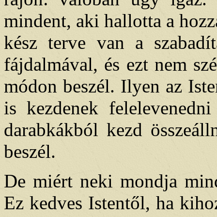
mindent, aki hallotta a hozz
kész terve van a szabadít
fájdalmával, és ezt nem szé
módon beszél. Ilyen az Iste
is kezdenek felelevenedn
darabkákból kezd összeálln
beszél.
De miért neki mondja min
Ez kedves Istentől, ha kih