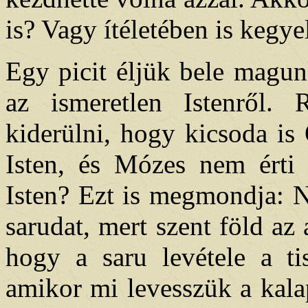
is? Vagy ítéletében is kegy
Egy picit éljük bele magun
az ismeretlen Istenről.
kiderülni, hogy kicsoda is
Isten, és Mózes nem érti 
Isten? Ezt is megmondja: N
sarudat, mert szent föld az a
hogy a saru levétele a tis
amikor mi levesszük a kal