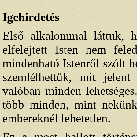
Igehirdetés
Első alkalommal láttuk, ho
elfelejtett Isten nem fel
mindenható Istenről szólt h
szemlélhettük, mit jelen
valóban minden lehetsége
több minden, mint nekünk
embereknél lehetetlen.
Ez a most hallott történe