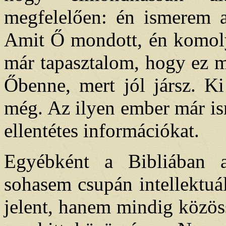
megfelelően: én ismerem az
Amit Ő mondott, én komoly
már tapasztalom, hogy ez m
Őbenne, mert jól jársz. Ki
még. Az ilyen ember már ism
ellentétes információkat.
Egyébként a Bibliában 
sohasem csupán intellektuál
jelent, hanem mindig közös