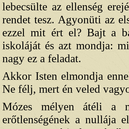
lebecsülte az ellenség erej
rendet tesz. Agyonüti az els
ezzel mit ért el? Bajt a b
iskoláját és azt mondja: m
nagy ez a feladat.
Akkor Isten elmondja ennek
Ne félj, mert én veled vag
Mózes mélyen átéli a ma
erőtlenségének a nullája e