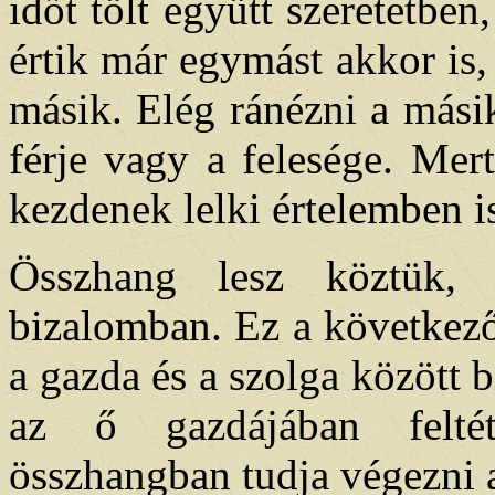
időt tölt együtt szeretetben
értik már egymást akkor is
másik. Elég ránézni a mási
férje vagy a felesége. Mer
kezdenek lelki értelemben i
Összhang lesz köztük,
bizalomban. Ez a következő
a gazda és a szolga között 
az ő gazdájában feltét
összhangban tudja végezni a