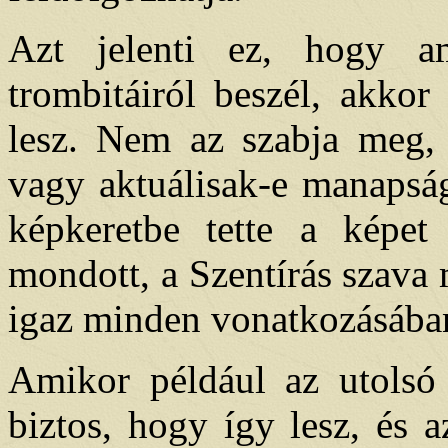
Azt jelenti ez, hogy am
trombitáiról beszél, akko
lesz. Nem az szabja meg, 
vagy aktuálisak-e manapsá
képkeretbe tette a képet 
mondott, a Szentírás szava m
igaz minden vonatkozásába
Amikor például az utolsó í
biztos, hogy így lesz, és 