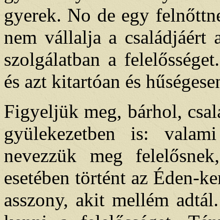
gyerek. No de egy felnőttn
nem vállalja a családjáért 
szolgálatban a felelősséget
és azt kitartóan és hűséges
Figyeljük meg, bárhol, csa
gyülekezetben is: valam
nevezzük meg felelősn
esetében történt az Éden-k
asszony, akit mellém adtál.