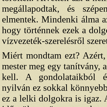
megállapodtak, és szép
elmentek. Mindenki álma az
hogy történnek ezek a dol
vízvezeték-szerelésről szere
Miért mondtam ezt? Azért,
mester meg egy tanítvány, 
kell. A gondolataikból 
nyilván ez sokkal könnyebb,
ez a lelki dolgokra is igaz.