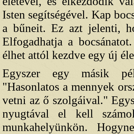
életével, és elkezdődik v
Isten segítségével. Kap bocs
a bűneit. Ez azt jelenti, 
Elfogadhatja a bocsánatot.
élhet attól kezdve egy új éle
Egyszer egy másik pél
"Hasonlatos a mennyek orsz
vetni az ő szolgáival." Egy
nyugtával el kell számo
munkahelyünkön. Hogyne