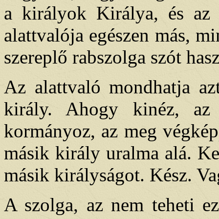
a királyok Királya, és az
alattvalója egészen más, min
szereplő rabszolga szót has
Az alattvaló mondhatja az
király. Ahogy kinéz, az
kormányoz, az meg végképp
másik király uralma alá. K
másik királyságot. Kész. Vag
A szolga, az nem teheti e