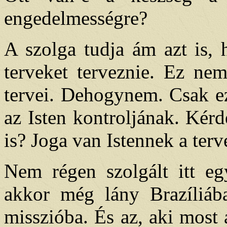
engedelmességre?
A szolga tudja ám azt is,
terveket terveznie. Ez nem
tervei. Dehogynem. Csak ez
az Isten kontroljának. Kér
is? Joga van Istennek a terv
Nem régen szolgált itt eg
akkor még lány Brazíliáb
misszióba. És az, aki most 