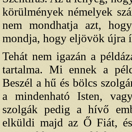
körülmények némelyek számá
nem mondhatja azt, hogy
mondja, hogy eljövök újra ít
Tehát nem igazán a példáz
tartalma. Mi ennek a péld
Beszél a hű és bölcs szolgá
a mindenható Isten, vag
szolgák pedig a hívő emb
elküldi majd az Ő Fiát, é