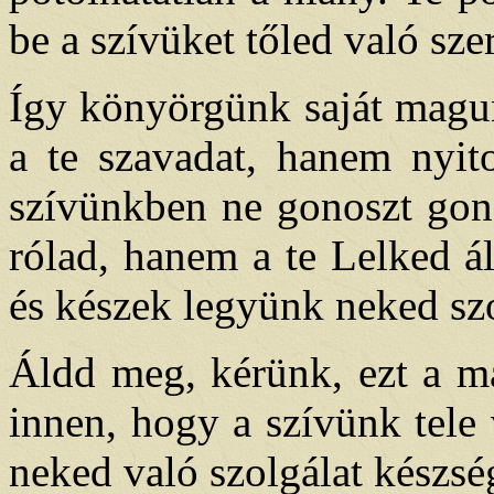
be a szívüket tőled való szer
Így könyörgünk saját magun
a te szavadat, hanem nyito
szívünkben ne gonoszt gon
rólad, hanem a te Lelked ál
és készek legyünk neked szo
Áldd meg, kérünk, ezt a m
innen, hogy a szívünk tele
neked való szolgálat készsé