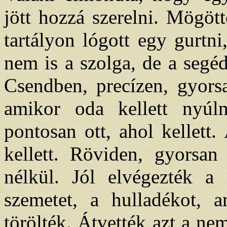
jött hozzá szerelni. Mögött
tartályon lógott egy gurtn
nem is a szolga, de a segé
Csendben, precízen, gyors
amikor oda kellett nyúln
pontosan ott, ahol kellett.
kellett. Röviden, gyorsan
nélkül. Jól elvégezték a
szemetet, a hulladékot, a
törölték. Átvették azt a ne