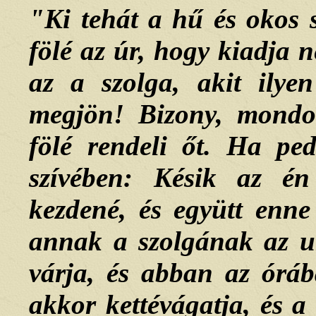
"Ki tehát a hű és okos s
fölé az úr, hogy kiadja 
az a szolga, akit ily
megjön! Bizony, mondo
fölé rendeli őt. Ha pe
szívében: Késik az én
kezdené, és együtt enne
annak a szolgának az 
várja, és abban az órá
akkor kettévágatja, és a