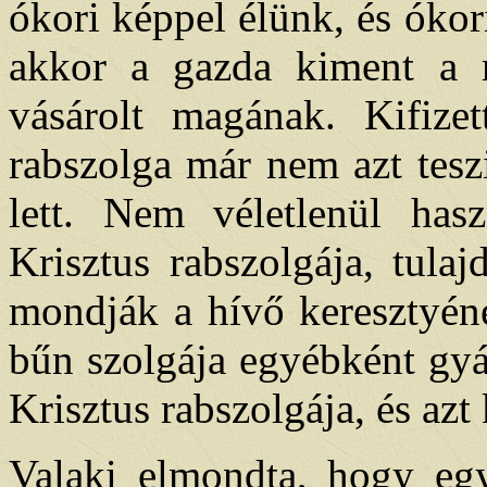
ókori képpel élünk, és óko
akkor a gazda kiment a ra
vásárolt magának. Kifizet
rabszolga már nem azt tesz
lett. Nem véletlenül hasz
Krisztus rabszolgája, tul
mondják a hívő keresztyén
bűn szolgája egyébként gyá
Krisztus rabszolgája, és azt
Valaki elmondta, hogy egy