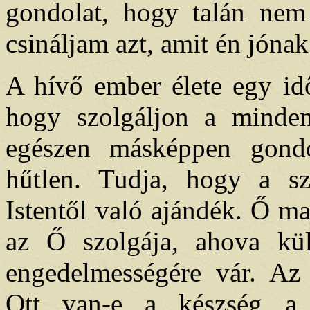
gondolat, hogy talán nem 
csináljam azt, amit én jónak
A hívő ember élete egy idő
hogy szolgáljon a minden
egészen másképpen gondo
hűtlen. Tudja, hogy a sz
Istentől való ajándék. Ő m
az Ő szolgája, ahova kül
engedelmességére vár. Az
Ott van-e a készség a 