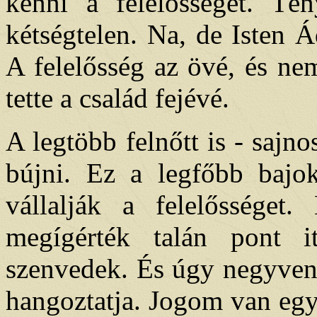
kenni a felelősséget. Tén
kétségtelen. Na, de Isten 
A felelősség az övé, és ne
tette a család fejévé.
A legtöbb felnőtt is - sajno
bújni. Ez a legfőbb baj
vállalják a felelősséget.
megígérték talán pont i
szenvedek. És úgy negyven,
hangoztatja. Jogom van egy