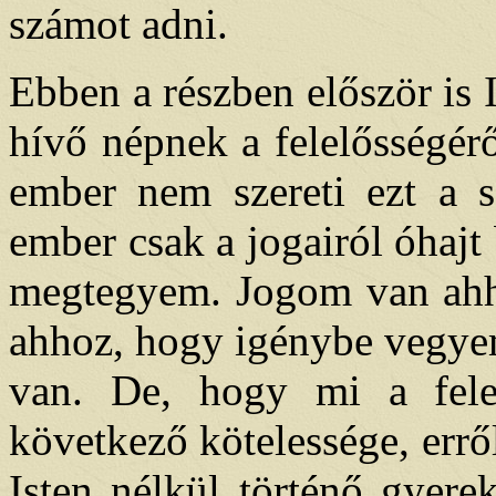
számot adni.
Ebben a részben először is 
hívő népnek a felelősségérő
ember nem szereti ezt a s
ember csak a jogairól óhaj
megtegyem. Jogom van ahh
ahhoz, hogy igénybe vegye
van. De, hogy mi a felel
következő kötelessége, errő
Isten nélkül történő gyere