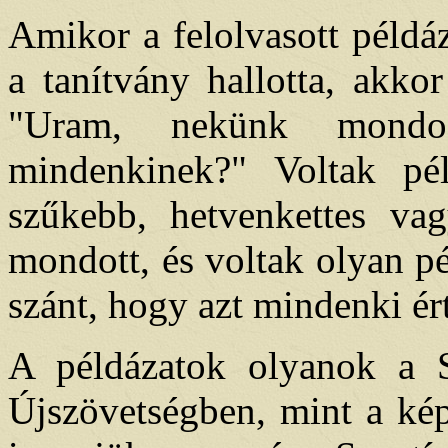
Amikor a felolvasott példáz
a tanítvány hallotta, akko
"Uram, nekünk mondo
mindenkinek?" Voltak pél
szűkebb, hetvenkettes vag
mondott, és voltak olyan p
szánt, hogy azt mindenki ért
A példázatok olyanok a S
Újszövetségben, mint a kép