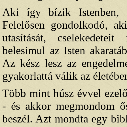
Aki így bízik Istenben,
Felelősen gondolkodó, aki
utasítását, cselekedeteit
belesimul az Isten akaratá
Az kész lesz az engedelme
gyakorlattá válik az életébe
Több mint húsz évvel ezelő
- és akkor megmondom ősz
beszél. Azt mondta egy bib