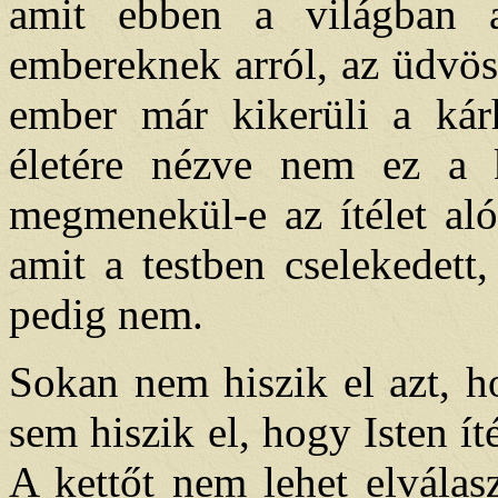
amit ebben a világban 
embereknek arról, az üdvös
ember már kikerüli a kár
életére nézve nem ez a 
megmenekül-e az ítélet al
amit a testben cselekedett,
pedig nem.
Sokan nem hiszik el azt, h
sem hiszik el, hogy Isten íté
A kettőt nem lehet elválas