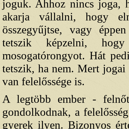
joguk. Ahhoz nincs joga, h
akarja vállalni, hogy e
összegyűjtse, vagy éppe
tetszik képzelni, ho
mosogatórongyot. Hát pedi
tetszik, ha nem. Mert jogai
van felelőssége is.
A legtöbb ember - felnő
gondolkodnak, a felelősség
gyerek ilyen. Bizonyos ér