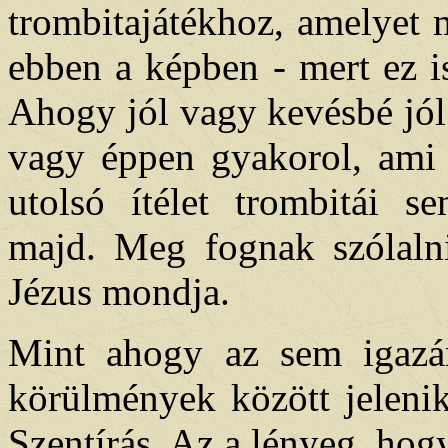
trombitajátékhoz, amelyet 
ebben a képben - mert ez i
Ahogy jól vagy kevésbé jól 
vagy éppen gyakorol, ami 
utolsó ítélet trombitái 
majd. Meg fognak szólalni
Jézus mondja.
Mint ahogy az sem igazá
körülmények között jelenik
Szentírás. Az a lényeg, hog