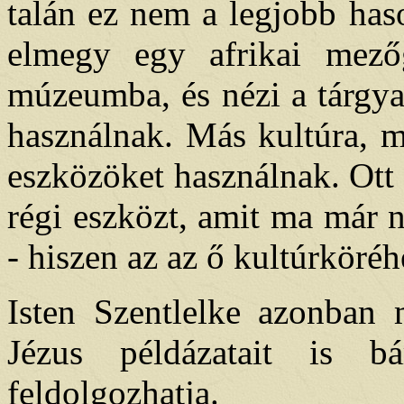
talán ez nem a legjobb has
elmegy egy afrikai mezőg
múzeumba, és nézi a tárgya
használnak. Más kultúra, 
eszközöket használnak. Ott 
régi eszközt, amit ma már 
- hiszen az az ő kultúrköréh
Isten Szentlelke azonban 
Jézus példázatait is b
feldolgozhatja.