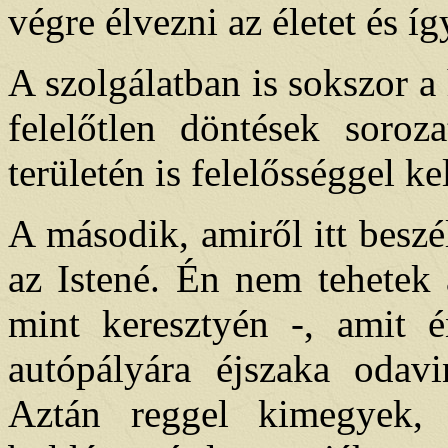
végre élvezni az életet és í
A szolgálatban is sokszor a 
felelőtlen döntések soroz
területén is felelősséggel ke
A második, amiről itt beszél
az Istené. Én nem tehetek 
mint keresztyén -, amit 
autópályára éjszaka odavin
Aztán reggel kimegyek,