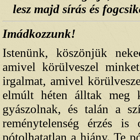
lesz majd sírás és fogcsi
Imádkozzunk!
Istenünk, köszönjük neked
amivel körülveszel minket
irgalmat, amivel körülvesze
elmúlt héten álltak meg 
gyászolnak, és talán a sz
reménytelenség érzés is 
pótolhatatlan a hiány. Te p