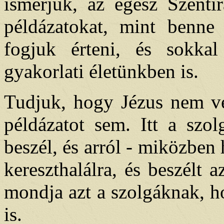
ismerjük, az egész Szentí
példázatokat, mint benne
fogjuk érteni, és sokka
gyakorlati életünkben is.
Tudjuk, hogy Jézus nem vé
példázatot sem. Itt a szol
beszél, és arról - miközben 
kereszthalálra, és beszélt 
mondja azt a szolgáknak, h
is.