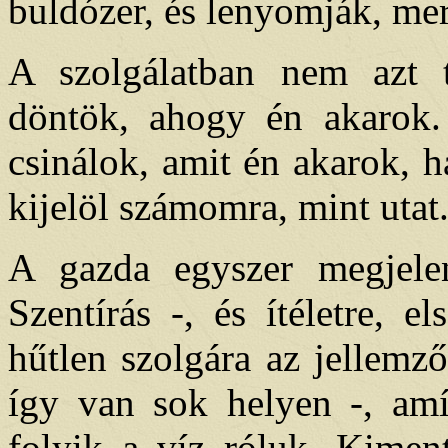
buldózer, és lenyomják, mer
A szolgálatban nem azt 
döntök, ahogy én akarok
csinálok, amit én akarok, 
kijelöl számomra, mint utat
A gazda egyszer megjelen
Szentírás -, és ítéletre, 
hűtlen szolgára az jellemz
így van sok helyen -, am
folyik a víz róluk. Kime