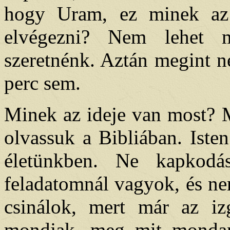
hogy Uram, ez minek az 
elvégezni? Nem lehet m
szeretnénk. Aztán megint n
perc sem.
Minek az ideje van most? M
olvassuk a Bibliában. Iste
életünkben. Ne kapkodá
feladatomnál vagyok, és ne
csinálok, mert már az iz
mondjak, meg mit monda