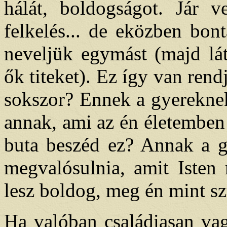
hálát, boldogságot. Jár v
felkelés... de eközben bon
neveljük egymást (majd lát
ők titeket). Ez így van rend
sokszor? Ennek a gyereknek
annak, ami az én életemben
buta beszéd ez? Annak a g
megvalósulnia, amit Isten 
lesz boldog, meg én mint sz
Ha valóban családiasan va