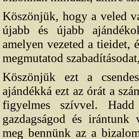
Köszönjük, hogy a veled va
újabb és újabb ajándéko
amelyen vezeted a tieidet, 
megmutatod szabadításodat,
Köszönjük ezt a csendes
ajándékká ezt az órát a sz
figyelmes szívvel. Hadd
gazdagságod és irántunk v
meg bennünk az a bizalom