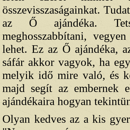
összevisszaságainkat. Tuda
az Ő ajándéka. Tets
meghosszabbítani, vegyen
lehet. Ez az Ő ajándéka, a
sáfár akkor vagyok, ha egy
melyik idő mire való, és k
majd segít az embernek e
ajándékaira hogyan tekintü
Olyan kedves az a kis gye