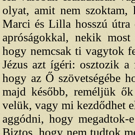
olyat, amit nem szoktam,
Marci és Lilla hosszú útra
apróságokkal, nekik most 
hogy nemcsak ti vagytok fe
Jézus azt ígéri: osztozik a
hogy az Ő szövetségébe ho
majd később, reméljük ők 
velük, vagy mi kezdődhet e
aggódni, hogy megadtok-e
Biztos, hogy nem tudtok m