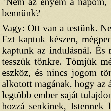
"Nem az enyém a napom, a
bennünk?
Vagy: Ott van a testünk. N
Ezt kaptuk készen, mégpedi
kaptunk az indulásnál. És 
tesszük tönkre. Tömjük mé
eszköz, és nincs jogom tön
alkotott magának, hogy az ál
legtöbb ember saját tulajdo
hozzá senkinek, Istennek 