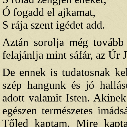
Ó fogadd el ajkamat,
S rája szent igédet add.
Aztán sorolja még tovább a
felajánlja mint sáfár, az Úr 
De ennek is tudatosnak ke
szép hangunk és jó hallá
adott valamit Isten. Akine
egészen természetes imáds
Tőled kaptam. Mire kapt