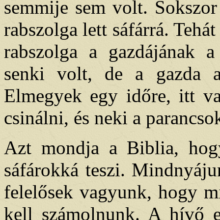
semmije sem volt. Sokszor 
rabszolga lett sáfárrá. Teh
rabszolga a gazdájának a 
senki volt, de a gazda 
Elmegyek egy időre, itt va
csinálni, és neki a parancsok
Azt mondja a Biblia, hog
sáfárokká teszi. Mindnyáju
felelősek vagyunk, hogy mi
kell számolnunk. A hívő 