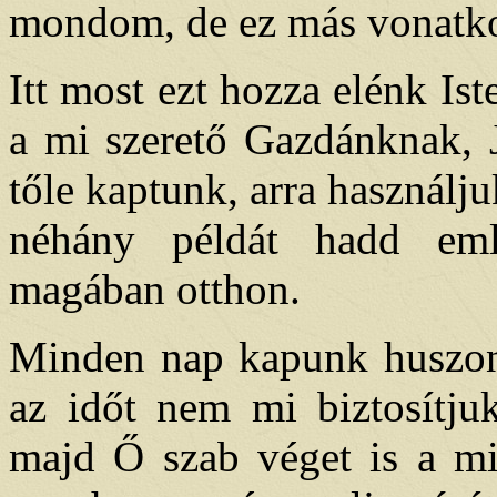
mondom, de ez más vonatko
Itt most ezt hozza elénk Is
a mi szerető Gazdánknak, 
tőle kaptunk, arra használju
néhány példát hadd említ
magában otthon.
Minden nap kapunk huszonné
az időt nem mi biztosítj
majd Ő szab véget is a mi