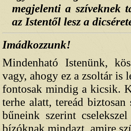
megjelenti a szíveknek 
az Istentől lesz a dicséret
Imádkozzunk!
Mindenható Istenünk, kös
vagy, ahogy ez a zsoltár is
fontosak mindig a kicsik. 
terhe alatt, tereád biztos
bűneink szerint cselekszel
bízóknak mindazt, amire sz