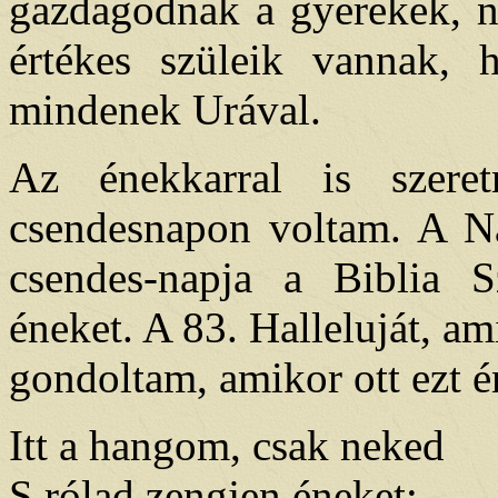
gazdagodnak a gyerekek, ne
értékes szüleik vannak,
mindenek Urával.
Az énekkarral is szere
csendesnapon voltam. A Na
csendes-napja a Biblia S
éneket. A 83. Halleluját, am
gondoltam, amikor ott ezt é
Itt a hangom, csak neked
S rólad zengjen éneket;