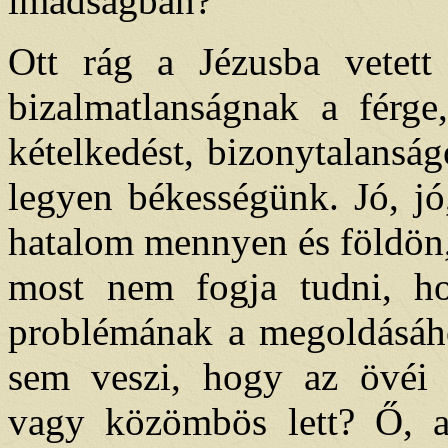
imádságban?
Ott rág a Jézusba vetet
bizalmatlanságnak a férge
kételkedést, bizonytalanság
legyen békességünk. Jó, jó
hatalom mennyen és földön, 
most nem fogja tudni, h
problémának a megoldásáho
sem veszi, hogy az övéi 
vagy közömbös lett? Ő, a