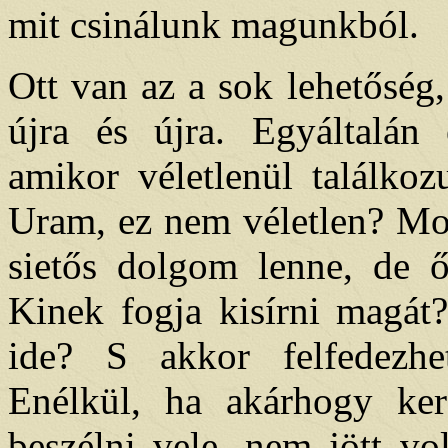
mit csinálunk magunkból.
Ott van az a sok lehetőség,
újra és újra. Egyáltalán 
amikor véletlenül találkoz
Uram, ez nem véletlen? Mo
sietős dolgom lenne, de 
Kinek fogja kisírni magát
ide? S akkor felfedezhet
Enélkül, ha akárhogy ker
beszélni vele, nem jött vo