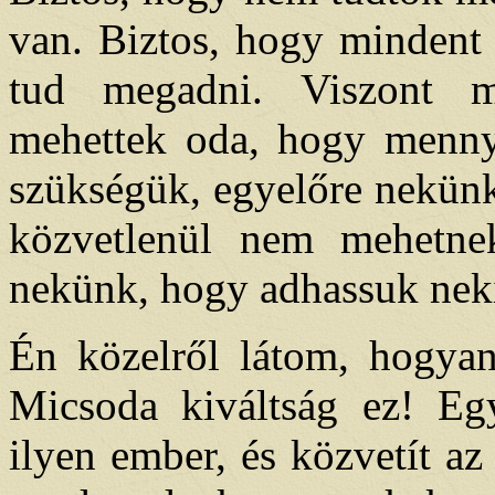
van. Biztos, hogy mindent
tud megadni. Viszont mi
mehettek oda, hogy mennye
szükségük, egyelőre nekünk
közvetlenül nem mehetnek
nekünk, hogy adhassuk nek
Én közelről látom, hogya
Micsoda kiváltság ez! Eg
ilyen ember, és közvetít az