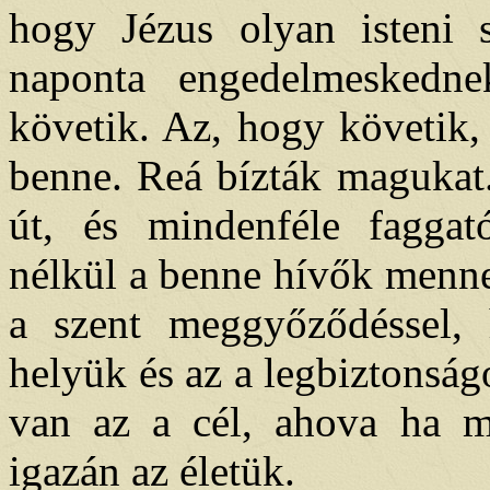
hogy Jézus olyan isteni 
naponta engedelmeskedne
követik. Az, hogy követik, a
benne. Reá bízták magukat.
út, és mindenféle faggató
nélkül a benne hívők menne
a szent meggyőződéssel,
helyük és az a legbiztonsá
van az a cél, ahova ha me
igazán az életük.