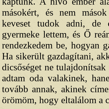
kaptunk. A hívő ember alap
másokért, és nem mások
keveset tudok adni, de
gyermeke lettem, és Ő reám
rendezkedem be, hogyan ga
Ha sikerült gazdagítani, a
dicsőséget ne tulajdoníts
adtam oda valakinek, hane
tovább annak, akinek címe
örömöm, hogy eltalálom a c