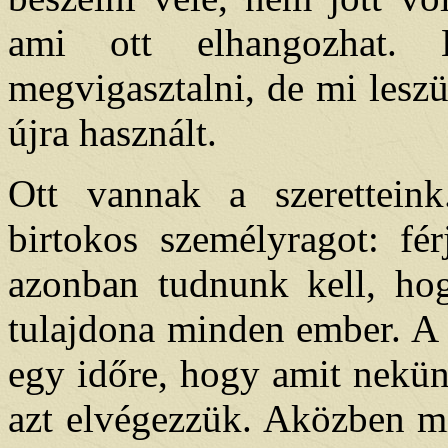
ami ott elhangozhat. 
megvigasztalni, de mi lesz
újra használt.
Ott vannak a szerettein
birtokos személyragot: fé
azonban tudnunk kell, ho
tulajdona minden ember. A 
egy időre, hogy amit nekün
azt elvégezzük. Aközben mi