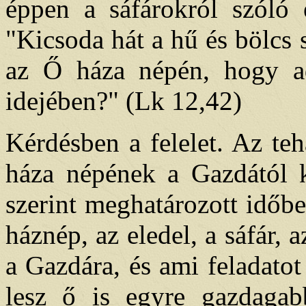
éppen a sáfárokról szóló 
"Kicsoda hát a hű és bölcs s
az Ő háza népén, hogy a
idejében?" (Lk 12,42)
Kérdésben a felelet. Az teh
háza népének a Gazdától ka
szerint meghatározott időb
háznép, az eledel, a sáfár,
a Gazdára, és ami feladatot
lesz ő is egyre gazdagabb