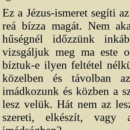
Ez a Jézus-ismeret segíti az
reá bízza magát. Nem aka
hűségnél időzzünk inkáb
vizsgáljuk meg ma este o
bíztuk-e ilyen feltétel nél
közelben és távolban a
imádkozunk és közben a szí
lesz velük. Hát nem az les
szereti, elkészít, vagy