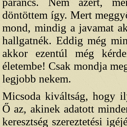
parancs. Nem azért, mer
döntöttem így. Mert meggyő
mond, mindig a javamat ak
hallgatnék. Eddig még min
akkor ezentúl még kérde
életembe! Csak mondja meg,
legjobb nekem.
Micsoda kiváltság, hogy il
Ő az, akinek adatott mind
keresztség szereztetési igé