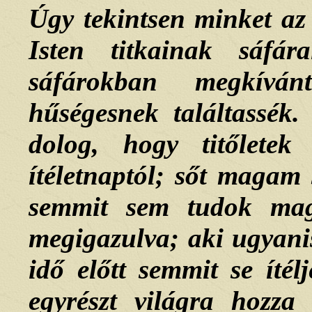
Úgy tekintsen minket az 
Isten titkainak sáfá
sáfárokban megkíván
hűségesnek találtassék
dolog, hogy titőletek
ítéletnaptól; sőt maga
semmit sem tudok ma
megigazulva; aki ugyanis
idő előtt semmit se ítél
egyrészt világra hozza 