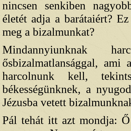
nincsen senkiben nagyobb
életét adja a barátaiért? E
meg a bizalmunkat?
Mindannyiunknak ha
ősbizalmatlansággal, ami
harcolnunk kell, teki
békességünknek, a nyugod
Jézusba vetett bizalmunknak
Pál tehát itt azt mondja: 