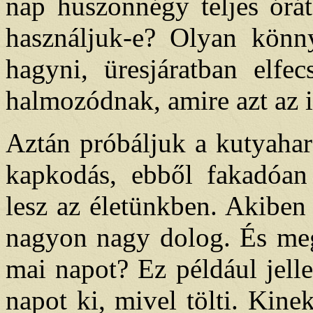
nap huszonnégy teljes órát
használjuk-e? Olyan könny
hagyni, üresjáratban elfec
halmozódnak, amire azt az i
Aztán próbáljuk a kutyahar
kapkodás, ebből fakadóan 
lesz az életünkben. Akiben
nagyon nagy dolog. És meg
mai napot? Ez például jell
napot ki, mivel tölti. Kine