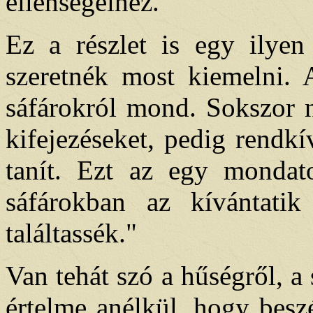
ellenségeihez.
Ez a részlet is egy ilyen
szeretnék most kiemelni. A
sáfárokról mond. Sokszor n
kifejezéseket, pedig rendkí
tanít. Ezt az egy mondat
sáfárokban az kívántat
találtassék."
Van tehát szó a hűségről, a
értelme anélkül, hogy besz