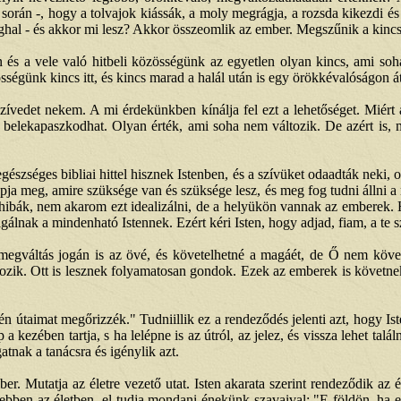
rán -, hogy a tolvajok kiássák, a moly megrágja, a rozsda kikezdi és m
hal - és akkor mi lesz? Akkor összeomlik az ember. Megszűnik a kincs,
en és a vele való hitbeli közösségünk az egyetlen olyan kincs, ami soha
össégünk kincs itt, és kincs marad a halál után is egy örökkévalóságon át
zívedet nekem. A mi érdekünkben kínálja fel ezt a lehetőséget. Miért 
 belekapaszkodhat. Olyan érték, ami soha nem változik. De azért is, m
szséges bibliai hittel hisznek Istenben, és a szívüket odaadták neki, o
pja meg, amire szüksége van és szüksége lesz, és meg fog tudni állni a m
ibák, nem akarom ezt idealizálni, de a helyükön vannak az emberek. He
álnak a mindenható Istennek. Ezért kéri Isten, hogy adjad, fiam, a te 
megváltás jogán is az övé, és követelhetné a magáét, de Ő nem követ
ozik. Ott is lesznek folyamatosan gondok. Ezek az emberek is követnek 
 útaimat megőrizzék." Tudniillik ez a rendeződés jelenti azt, hogy Iste
a kezében tartja, s ha lelépne is az útról, az jelez, és vissza lehet tal
atnak a tanácsra és igénylik azt.
ber. Mutatja az életre vezető utat. Isten akarata szerint rendeződik az 
 ebben az életben, el tudja mondani énekünk szavaival: "E földön, ha