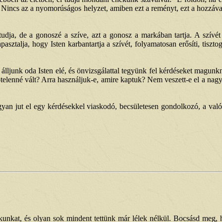
t." Nincs az a nyomorúságos helyzet, amiben ezt a reményt, ezt a hozz
s tudja, de a gonoszé a szíve, azt a gonosz a markában tartja. A szívé
pasztalja, hogy Isten karbantartja a szívét, folyamatosan erősíti, tiszto
 álljunk oda Isten elé, és önvizsgálattal tegyünk fel kérdéseket magunk
elenné vált? Arra használjuk-e, amire kaptuk? Nem veszett-e el a nagy
gyan jut el egy kérdésekkel viaskodó, becsületesen gondolkozó, a val
jkunkat, és olyan sok mindent tettünk már lélek nélkül. Bocsásd meg, 