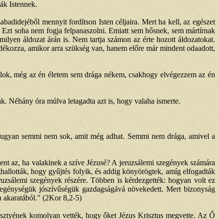
ák Istennek.
badidejéből mennyit fordítson Isten céljaira. Mert ha kell, az egészet
t. Ezt soha nem fogja felpanaszolni. Emiatt sem hősnek, sem mártírnak
ilyen áldozat árán is. Nem tartja számon az érte hozott áldozatokat.
ándékozza, amikor arra szükség van, hanem előre már mindent odaadott,
dolok, még az én életem sem drága nékem, csakhogy elvégezzem az én
k. Néhány óra múlva letagadta azt is, hogy valaha ismerte.
csakugyan semmi nem sok, amit még adhat. Semmi nem drága, amivel a
elent az, ha valakinek a szíve Jézusé? A jeruzsálemi szegények számára
allották, hogy gyűjtés folyik, és addig könyörögtek, amíg elfogadták
uzsálemi szegények részére. Többen is kérdezgették: hogyan volt ez
szegénységük jószívűségük gazdagságává növekedett. Mert bizonyság
 akaratából." (2Kor 8,2-5)
resztyének komolyan vették, hogy őket Jézus Krisztus megvette. Az Ő