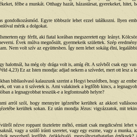
keket, félbe a munkát. Otthagy hazát, házastársat, gyerekeket, hitet,
 gondolkozásmód. Egyre többször lehet ezzel találkozni. Ilyen emb
nlóval mérik a dolgokat.
 Ismertem egy férfit, aki fiatal korában megszeretett egy leányt. Kölcsö
iheverni. Évek múlva megnősült, gyermekeik születtek. Szép eredménye
am. Nem volt szív az együttesben. Így nem lehet sokáig élni, legalábbis
gy halottnál, ha még oly drága volt is, amíg élt. A szívből csak egy 
ld 4,23) Ez az Isten mondja: adjad nekem a szívedet, mert ott lesz a l
okban bibliaolvasó kalauzunk szerint a Hegyi beszédben, hogy az ember
etek, ott van a ti szívetek is. Ami valakinek a legfőbb kincs, a legnagyo
lóban a legnagyobbat tesszük-e a legfontosabb helyre?
mi arról szól, hogy mennyire igézetébe kerültek az akkori vallásos
tébe kerültek sokan. Ez után mondja Jézus: vigyázzatok, mit tekintet
ről nézve roppant tiszteletre méltó, emiatt csak megdicsérni lehet v
aknál, vagy a szülő iránti szeretet, vagy egy eszme, vagy a munka, az
lyik nevezhető legfőbb, örökkévaló, megváltoztathatatlan értéknek? 