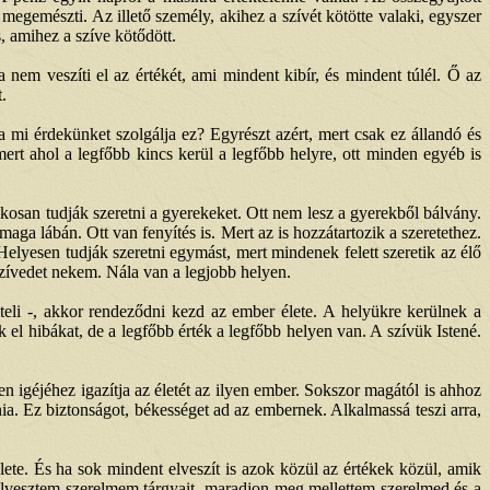
egemészti. Az illető személy, akihez a szívét kötötte valaki, egyszer
 amihez a szíve kötődött.
 nem veszíti el az értékét, ami mindent kibír, és mindent túlél. Ő az
.
a mi érdekünket szolgálja ez? Egyrészt azért, mert csak ez állandó és
ert ahol a legfőbb kincs kerül a legfőbb helyre, ott minden egyéb is
kosan tudják szeretni a gyerekeket. Ott nem lesz a gyerekből bálvány.
aga lábán. Ott van fenyítés is. Mert az is hozzátartozik a szeretethez.
lyesen tudják szeretni egymást, mert mindenek felett szeretik az élő
szívedet nekem. Nála van a legjobb helyen.
eli -, akkor rendeződni kezd az ember élete. A helyükre kerülnek a
el hibákat, de a legfőbb érték a legfőbb helyen van. A szívük Istené.
n igéjéhez igazítja az életét az ilyen ember. Sokszor magától is ahhoz
álnia. Ez biztonságot, békességet ad az embernek. Alkalmassá teszi arra,
élete. És ha sok mindent elveszít is azok közül az értékek közül, amik
 elvesztem szerelmem tárgyait, maradjon meg mellettem szerelmed és a