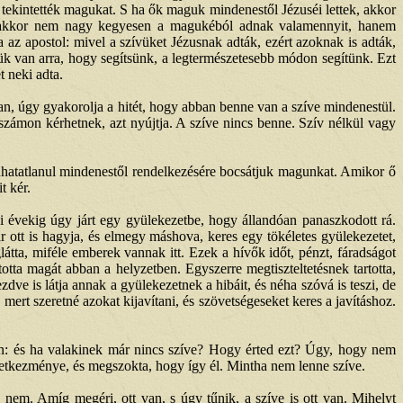
ak tekintették magukat. S ha ők maguk mindenestől Jézuséi lettek, akkor
n, akkor nem nagy kegyesen a magukéból adnak valamennyit, hanem
az apostol: mivel a szívüket Jézusnak adták, ezért azoknak is adták,
ségük van arra, hogy segítsünk, a legtermészetesebb módon segítünk. Ezt
 neki adta.
n, úgy gyakorolja a hitét, hogy abban benne van a szíve mindenestül.
a számon kérhetnek, azt nyújtja. A szíve nincs benne. Szív nélkül vagy
vonhatatlanul mindenestől rendelkezésére bocsátjuk magunkat. Amikor ő
t kér.
ki évekig úgy járt egy gyülekezetbe, hogy állandóan panaszkodott rá.
 ott is hagyja, és elmegy máshova, keres egy tökéletes gyülekezetet,
átta, miféle emberek vannak itt. Ezek a hívők időt, pénzt, fáradságot
tta magát abban a helyzetben. Egyszerre megtiszteltetésnek tartotta,
zdve is látja annak a gyülekezetnek a hibáit, és néha szóvá is teszi, de
mert szeretné azokat kijavítani, és szövetségeseket keres a javításhoz.
an: és ha valakinek már nincs szíve? Hogy érted ezt? Úgy, hogy nem
övetkezménye, és megszokta, hogy így él. Mintha nem lenne szíve.
 nem. Amíg megéri, ott van, s úgy tűnik, a szíve is ott van. Mihelyt