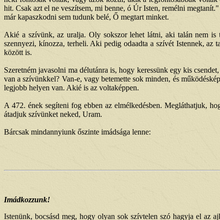
hit. Csak azt el ne veszítsem, mi benne, ó Úr Isten, remélni megtaní
már kapaszkodni sem tudunk belé, Ő megtart minket.
Akié a szívünk, az uralja. Oly sokszor lehet látni, aki talán nem i
szennyezi, kínozza, terheli. Aki pedig odaadta a szívét Istennek, az ta
között is.
Szeretném javasolni ma délutánra is, hogy keressünk egy kis csendet,
van a szívünkkel? Van-e, vagy betemette sok minden, és működésképt
legjobb helyen van. Akié is az voltaképpen.
A 472. ének segíteni fog ebben az elmélkedésben. Megláthatjuk, ho
átadjuk szívünket neked, Uram.
Bárcsak mindannyiunk őszinte imádsága lenne:
Imádkozzunk!
Istenünk, bocsásd meg, hogy olyan sok szívtelen szó hagyja el az a