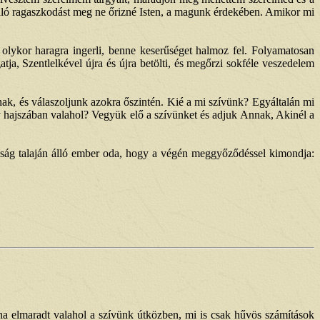
ávaló ragaszkodást meg ne őrizné Isten, a magunk érdekében. Amikor mi
t olykor haragra ingerli, benne keserűséget halmoz fel. Folyamatosan
gatja, Szentlelkével újra és újra betölti, és megőrzi sokféle veszedelem
nak, és válaszoljunk azokra őszintén. Kié a mi szívünk? Egyáltalán mi
 hajszában valahol? Vegyük elő a szívünket és adjuk Annak, Akinél a
óság talaján álló ember oda, hogy a végén meggyőződéssel kimondja:
ha elmaradt valahol a szívünk útközben, mi is csak hűvös számítások