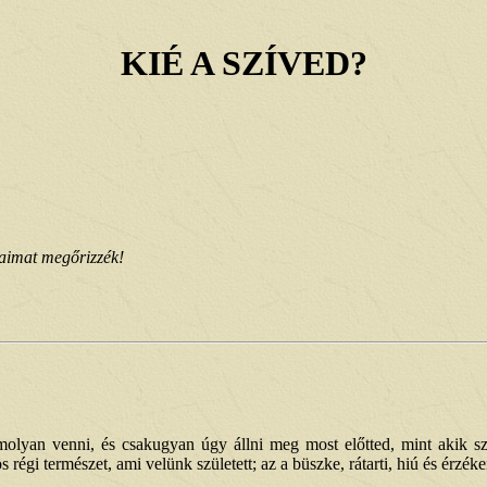
KIÉ A SZÍVED?
útaimat megőrizzék!
molyan venni, és csakugyan úgy állni meg most előtted, mint akik s
régi természet, ami velünk született; az a büszke, rátarti, hiú és érz