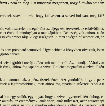
 bármit - nem éri meg. Ezt mindenki megértheti, hogy ő tovább ott nem
ereknek szavalni arról, hogy kedvesem, a szíved hol van, meg kié?
nös volt a szerelem, megtörtént az eljegyzés, tervezték az esküvőjüket,
ket értek el mindnyájan a munkájukban. Békesség volt otthon, talán
 kevés ember bírja ki egészségesen. A férfi a végén búskomor lett, az
van és nem pótolható semmivel. Ugyanebben a könyvben olvassuk, Isten
egjobb helyen.
i szív legjobb ismerője, Jézus mit mond erről. Azt mondja: "Ahol van
bb érték, ahhoz fog tapadni a szíve. Ott lehet megtalálni a szívét. Ezért
ok a mammonnak, a pénz tiszteletének. Azt gondolták, hogy a pénz
ek a legfontosabbnak, mert ahhoz fog tapadni a szívetek. Ahol a ti
alakit: egy szülőt, egy anyát, hogy a szíve a gyermekeiért dobog, és
 alkotás, az eredmények: akár sport, akár művészet, akár hétköznapi
A pénz egyik napról a másikra értéktelenné válhat. Az összegyűjtött