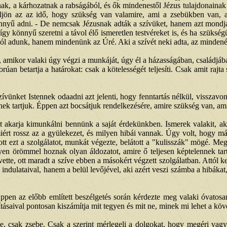
lálnak, a kárhozatnak a rabságából, és ők mindenestől Jézus tulajdonain
ha eljön az az idő, hogy szükség van valamire, ami a zsebükben va
önnyű adni. - De nemcsak Jézusnak adták a szívüket, hanem azt mondja 
t így könnyű szeretni a távol élő ismeretlen testvéreket is, és ha szük
l adunk, hanem mindenünk az Úré. Aki a szívét neki adta, az mindenét
 amikor valaki úgy végzi a munkáját, úgy él a házasságában, családjába
an betartja a határokat: csak a kötelességét teljesíti. Csak amit rajt
szívünket Istennek odaadni azt jelenti, hogy fenntartás nélkül, vissza
ek tartjuk. Éppen azt bocsátjuk rendelkezésére, amire szükség van, ami
st akarja kimunkálni bennünk a saját érdekünkben. Ismerek valakit, a
ért rossz az a gyülekezet, és milyen hibái vannak. Úgy volt, hogy már
t ezt a szolgálatot, munkát végezte, belátott a "kulisszák" mögé. Megl
n örömmel hoznak olyan áldozatot, amire ő teljesen képtelennek tarto
 vette, ott maradt a szíve ebben a másokért végzett szolgálatban. Attól ke
dulataival, hanem a belül levőjével, aki azért veszi számba a hibákat, 
ppen az előbb említett beszélgetés során kérdezte meg valaki óvatos
ításaival pontosan kiszámítja mit tegyen és mit ne, minek mi lehet a k
tve, csak zsebe. Csak a szerint mérlegeli a dolgokat, hogy megéri vagy