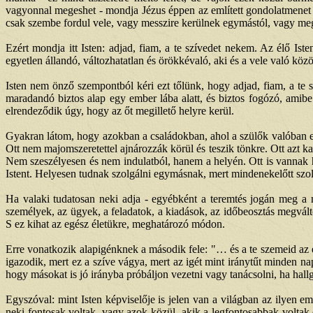
vagyonnal megeshet - mondja Jézus éppen az említett gondolatmenet so
csak szembe fordul vele, vagy messzire kerülnek egymástól, vagy meg
Ezért mondja itt Isten: adjad, fiam, a te szívedet nekem. Az élő Ist
egyetlen állandó, változhatatlan és örökkévaló, aki és a vele való köz
Isten nem önző szempontból kéri ezt tőlünk, hogy adjad, fiam, a te s
maradandó biztos alap egy ember lába alatt, és biztos fogózó, amibe
elrendeződik úgy, hogy az őt megillető helyre kerül.
Gyakran látom, hogy azokban a családokban, ahol a szülők valóban egé
Ott nem majomszeretettel ajnározzák körül és teszik tönkre. Ott azt ka
Nem szeszélyesen és nem indulatból, hanem a helyén. Ott is vannak h
Istent. Helyesen tudnak szolgálni egymásnak, mert mindenekelőtt szolg
Ha valaki tudatosan neki adja - egyébként a teremtés jogán meg a 
személyek, az ügyek, a feladatok, a kiadások, az időbeosztás megvált
S ez kihat az egész életükre, meghatározó módon.
Erre vonatkozik alapigénknek a második fele: "… és a te szemeid az én
igazodik, mert ez a szíve vágya, mert az igét mint iránytűt minden nap 
hogy másokat is jó irányba próbáljon vezetni vagy tanácsolni, ha hallg
Egyszóval: mint Isten képviselője is jelen van a világban az ilyen em
neki fontosak voltak, vagy azok közül, akik a legfontosabbak voltak