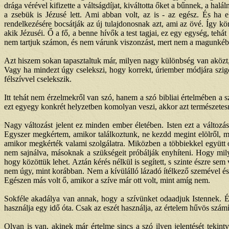
drága vérével kifizette a váltságdíjat, kiváltotta őket a bűnnek, a ha
a zsebük is Jézusé lett. Ami abban volt, az is - az egész. És 
rendelkezésére bocsátják az új tulajdonosnak azt, ami az övé. Így k
akik Jézuséi. Ő a fő, a benne hívők a test tagjai, ez egy egység, tehá
nem tartjuk számon, és nem várunk viszonzást, mert nem a magunkébó
Azt hiszem sokan tapasztaltuk már, milyen nagy különbség van aközt,
Vagy ha mindezt úgy cselekszi, hogy korrekt, úriember módjára szigorú
félszívvel cselekszik.
Itt tehát nem érzelmekről van szó, hanem a szó bibliai értelmében a 
ezt egyegy konkrét helyzetben komolyan veszi, akkor azt természetesn
Nagy változást jelent ez minden ember életében. Isten ezt a változá
Egyszer megkértem, amikor találkoztunk, ne kezdd megint elölről, mi
amikor megkérték valami szolgálatra. Miközben a többiekkel együtt ot
nem sajnálva, másoknak a szükségeit próbálják enyhíteni. Hogy milye
hogy közöttük lehet. Aztán kérés nélkül is segített, s szinte észre sem
nem úgy, mint korábban. Nem a kívülálló lázadó ítélkező szemével és in
Egészen más volt ő, amikor a szíve már ott volt, mint amíg nem.
Sokféle akadálya van annak, hogy a szívünket odaadjuk Istennek. É
használja egy idő óta. Csak az eszét használja, az értelem hűvös szám
Olyan is van, akinek már értelme sincs a szó ilyen jelentését tekin