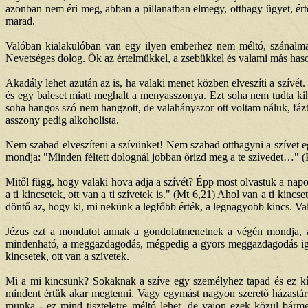
azonban nem éri meg, abban a pillanatban elmegy, otthagy ügyet, érté
marad.
Valóban kialakulóban van egy ilyen emberhez nem méltó, szánalmas
Nevetséges dolog. Ők az értelmükkel, a zsebükkel és valami más haso
Akadály lehet azután az is, ha valaki menet közben elveszíti a szívét.
és egy baleset miatt meghalt a menyasszonya. Ezt soha nem tudta k
soha hangos szó nem hangzott, de valahányszor ott voltam náluk, fázt
asszony pedig alkoholista.
Nem szabad elveszíteni a szívünket! Nem szabad otthagyni a szívet e
mondja: "Minden féltett dolognál jobban őrizd meg a te szívedet…" (Pé
Mitől függ, hogy valaki hova adja a szívét? Épp most olvastuk a nap
a ti kincsetek, ott van a ti szívetek is." (Mt 6,21) Ahol van a ti kincs
döntő az, hogy ki, mi nekünk a legfőbb érték, a legnagyobb kincs. Va
Jézus ezt a mondatot annak a gondolatmenetnek a végén mondja, a
mindenható, a meggazdagodás, mégpedig a gyors meggazdagodás igéze
kincsetek, ott van a szívetek.
Mi a mi kincsünk? Sokaknak a szíve egy személyhez tapad és ez kívül
mindent értük akar megtenni. Vagy egymást nagyon szerető házastárs
munka - ez mind tiszteletre méltó lehet, de vajon ezek közül bárme