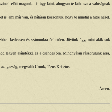
zíned előtt magunkat is úgy látni, ahogyan te láthatsz: a valóságnak
 is, ami már van, és hálásan köszönjük, hogy te mindig a hitre nézel.
 ebben kedvesen és számunkra érthetően. Jövünk úgy, mint akik sok
add legyen ajándékká ez a csendes óra. Mindnyájan rászorulunk arra,
 az igazság, megváltó Urunk, Jézus Krisztus.
Ámen.