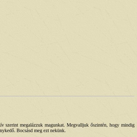
zív szerint megalázzuk magunkat. Megvalljuk őszintén, hogy mindig
ékenykedő. Bocsásd meg ezt nekünk.