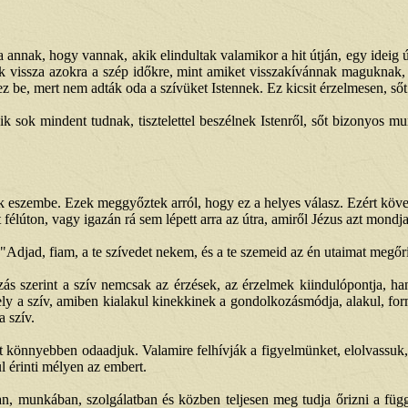
a annak, hogy vannak, akik elindultak valamikor a hit útján, egy ideig ú
nek vissza azokra a szép időkre, mint amiket visszakívánnak maguknak
 ez be, mert nem adták oda a szívüket Istennek. Ez kicsit érzelmesen, s
k sok mindent tudnak, tisztelettel beszélnek Istenről, sőt bizonyos mun
 eszembe. Ezek meggyőztek arról, hogy ez a helyes válasz. Ezért követ
félúton, vagy igazán rá sem lépett arra az útra, amiről Jézus azt mondja:
 "Adjad, fiam, a te szívedet nekem, és a te szemeid az én utaimat megőr
ás szerint a szív nemcsak az érzések, az érzelmek kiindulópontja, han
y a szív, amiben kialakul kinekkinek a gondolkozásmódja, alakul, form
a szív.
 könnyebben odaadjuk. Valamire felhívják a figyelmünket, elolvassuk,
l érinti mélyen az embert.
ban, munkában, szolgálatban és közben teljesen meg tudja őrizni a füg