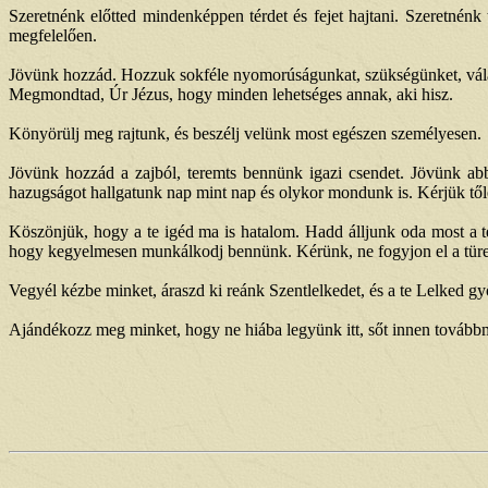
Szeretnénk előtted mindenképpen térdet és fejet hajtani. Szeretnénk
megfelelően.
Jövünk hozzád. Hozzuk sokféle nyomorúságunkat, szükségünket, válasz 
Megmondtad, Úr Jézus, hogy minden lehetséges annak, aki hisz.
Könyörülj meg rajtunk, és beszélj velünk most egészen személyesen.
Jövünk hozzád a zajból, teremts bennünk igazi csendet. Jövünk ab
hazugságot hallgatunk nap mint nap és olykor mondunk is. Kérjük tőle
Köszönjük, hogy a te igéd ma is hatalom. Hadd álljunk oda most a t
hogy kegyelmesen munkálkodj bennünk. Kérünk, ne fogyjon el a türel
Vegyél kézbe minket, áraszd ki reánk Szentlelkedet, és a te Lelked 
Ajándékozz meg minket, hogy ne hiába legyünk itt, sőt innen tovább