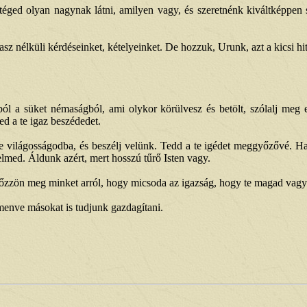
 téged olyan nagynak látni, amilyen vagy, és szeretnénk kiváltképpen s
nélküli kérdéseinket, kételyeinket. De hozzuk, Urunk, azt a kicsi hitet
ból a süket némaságból, ami olykor körülvesz és betölt, szólalj meg
d a te igaz beszédedet.
e világosságodba, és beszélj velünk. Tedd a te igédet meggyőzővé. H
med. Áldunk azért, mert hosszú tűrő Isten vagy.
győzzön meg minket arról, hogy micsoda az igazság, hogy te magad vagy
menve másokat is tudjunk gazdagítani.