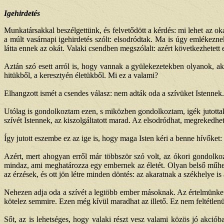
Igehirdetés
Munkatársakkal beszélgettünk, és felvetődött a kérdés: mi lehet az ok
a múlt vasárnapi igehirdetés szólt: elsodródtak. Ma is úgy emlékez
látta ennek az okát. Valaki csendben megszólalt: azért következhetett
Aztán szó esett arról is, hogy vannak a gyülekezetekben olyanok, aki
hitükből, a keresztyén életükből. Mi ez a valami?
Elhangzott ismét a csendes válasz: nem adták oda a szívüket Istennek.
Utólag is gondolkoztam ezen, s miközben gondolkoztam, igék jutottak
szívét Istennek, az kiszolgáltatott marad. Az elsodródhat, megrekedhet 
Így jutott eszembe ez az ige is, hogy maga Isten kéri a benne hívőket:
Azért, mert ahogyan erről már többször szó volt, az ókori gondolkoz
mindaz, ami meghatározza egy embernek az életét. Olyan belső műhel
az érzések, és ott jön létre minden döntés: az akaratnak a székhelye is 
Nehezen adja oda a szívét a legtöbb ember másoknak. Az értelmünket
kötelez semmire. Ezen még kívül maradhat az illető. Ez nem feltétlenü
Sőt, az is lehetséges, hogy valaki részt vesz valami közös jó akció