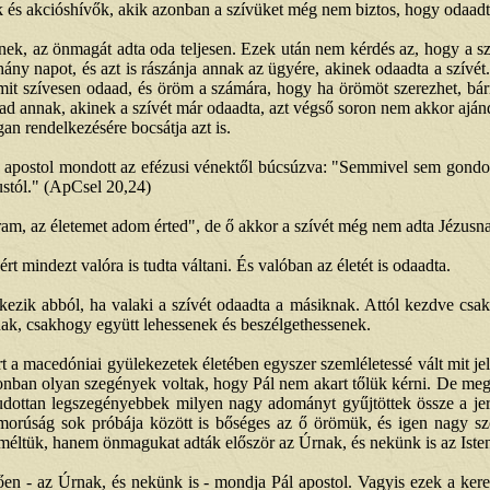
k és akcióshívők, akik azonban a szívüket még nem biztos, hogy odaadt
nek, az önmagát adta oda teljesen. Ezek után nem kérdés az, hogy a sza
ány napot, és azt is rászánja annak az ügyére, akinek odaadta a szívé
rmit szívesen odaad, és öröm a számára, hogy ha örömöt szerezhet, bárm
t ad annak, akinek a szívét már odaadta, azt végső soron nem akkor aj
an rendelkezésére bocsátja azt is.
 Pál apostol mondott az efézusi vénektől búcsúzva: "Semmivel sem gon
ustól." (ApCsel 20,24)
am, az életemet adom érted", de ő akkor a szívét még nem adta Jézusna
t mindezt valóra is tudta váltani. És valóban az életét is odaadta.
etkezik abból, ha valaki a szívét odaadta a másiknak. Attól kezdve 
tnak, csakhogy együtt lehessenek és beszélgethessenek.
mert a macedóniai gyülekezetek életében egyszer szemléletessé vált mit j
nban olyan szegények voltak, hogy Pál nem akart tőlük kérni. De megh
udottan legszegényebbek milyen nagy adományt gyűjtöttek össze a jer
omorúság sok próbája között is bőséges az ő örömük, és igen nagy 
méltük, hanem önmagukat adták először az Úrnak, és nekünk is az Isten
zően - az Úrnak, és nekünk is - mondja Pál apostol. Vagyis ezek a ke