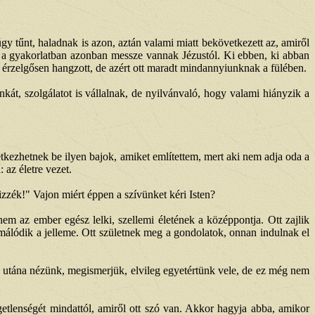
gy tűnt, haladnak is azon, aztán valami miatt bekövetkezett az, amiről
, a gyakorlatban azonban messze vannak Jézustól. Ki ebben, ki abban
őt érzelgősen hangzott, de azért ott maradt mindannyiunknak a fülében.
kát, szolgálatot is vállalnak, de nyilvánvaló, hogy valami hiányzik a
kezhetnek be ilyen bajok, amiket említettem, mert aki nem adja oda a
 az életre vezet.
izzék!" Vajon miért éppen a szívünket kéri Isten?
em az ember egész lelki, szellemi életének a középpontja. Ott zajlik
álódik a jelleme. Ott születnek meg a gondolatok, onnan indulnak el
 utána nézünk, megismerjük, elvileg egyetértünk vele, de ez még nem
getlenségét mindattól, amiről ott szó van. Akkor hagyja abba, amikor