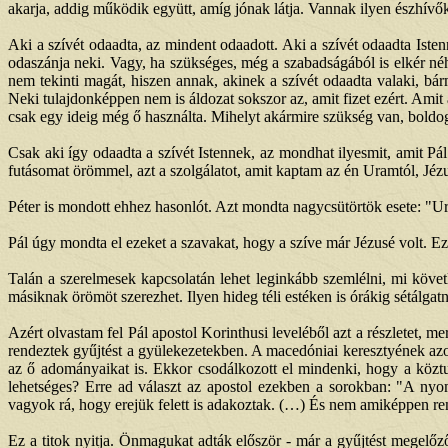
akarja, addig működik együtt, amíg jónak látja. Vannak ilyen észhívő
Aki a szívét odaadta, az mindent odaadott. Aki a szívét odaadta Isten
odaszánja neki. Vagy, ha szükséges, még a szabadságából is elkér néh
nem tekinti magát, hiszen annak, akinek a szívét odaadta valaki, bá
Neki tulajdonképpen nem is áldozat sokszor az, amit fizet ezért. Ami
csak egy ideig még ő használta. Mihelyt akármire szükség van, boldog
Csak aki így odaadta a szívét Istennek, az mondhat ilyesmit, amit
futásomat örömmel, azt a szolgálatot, amit kaptam az én Uramtól, Jéz
Péter is mondott ehhez hasonlót. Azt mondta nagycsütörtök esete: "Ur
Pál úgy mondta el ezeket a szavakat, hogy a szíve már Jézusé volt. Ezér
Talán a szerelmesek kapcsolatán lehet leginkább szemlélni, mi köv
másiknak örömöt szerezhet. Ilyen hideg téli estéken is órákig sétálga
Azért olvastam fel Pál apostol Korinthusi leveléből azt a részletet, 
rendeztek gyűjtést a gyülekezetekben. A macedóniai keresztyének azo
az ő adományaikat is. Ekkor csodálkozott el mindenki, hogy a közt
lehetséges? Erre ad választ az apostol ezekben a sorokban: "A ny
vagyok rá, hogy erejük felett is adakoztak. (…) És nem amiképpen re
Ez a titok nyitja. Önmagukat adták először - már a gyűjtést megelő