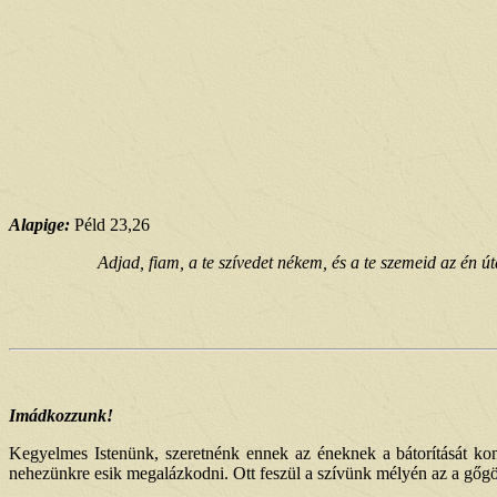
Alapige:
Péld 23,26
Adjad, fiam, a te szívedet nékem, és a te szemeid az én 
Imádkozzunk!
Kegyelmes Istenünk, szeretnénk ennek az éneknek a bátorítását ko
nehezünkre esik megalázkodni. Ott feszül a szívünk mélyén az a gőgös 