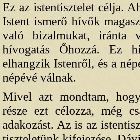
Ez az istentisztelet célja.
Istent ismerő hívők magaszt
való bizalmukat, iránta 
hívogatás Őhozzá. Ez hi
elhangzik Istenről, és a né
népévé válnak.
Mivel azt mondtam, hogy 
része ezt célozza, még c
adakozást. Az is az istentiszt
tiszteletünk kifejezése. Dáv