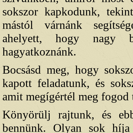
sokszor kapkodunk, tekint
mástól várnánk segítsé
ahelyett, hogy nagy b
hagyatkoznánk.
Bocsásd meg, hogy sokszo
kapott feladatunk, és soks
amit megígértél meg fogod 
Könyörülj rajtunk, és e
bennünk. Olyan sok híja