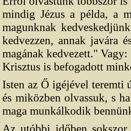
Erről olvastunk többször is
mindig Jézus a példa, a m
magunknak kedveskedjünk,
kedvezzen, annak javára és
magának kedvezett." Vagy: 
Krisztus is befogadott minke
Isten az Ő igéjével teremti
és miközben olvassuk, s ha
maga munkálkodik bennün
Az utóbbi időben sokszor 