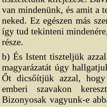
van mindenünk, és amit a t
neked. Ez egészen más szem
így tud tekinteni mindenére,
része.
b) És Istent tiszteljük azza
magyarázatát úgy hallgatju
Őt dicsőítjük azzal, hog
emberi szavakon keresz
Bizonyosak vagyunk-e abban