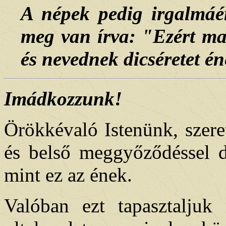
A népek pedig irgalmáér
meg van írva: "Ezért mag
és nevednek dicséretet é
Imádkozzunk!
Örökkévaló Istenünk, szere
és belső meggyőződéssel di
mint ez az ének.
Valóban ezt tapasztaljuk