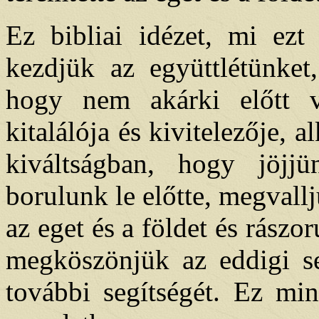
Ez bibliai idézet, mi ezt 
kezdjük az együttlétünket
hogy nem akárki előtt v
kitalálója és kivitelezője, a
kiváltságban, hogy jöjjü
borulunk le előtte, megvallj
az eget és a földet és rászor
megköszönjük az eddigi seg
további segítségét. Ez mi