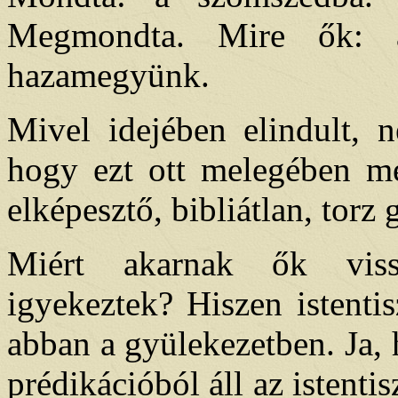
Megmondta. Mire ők: a
hazamegyünk.
Mivel idejében elindult, n
hogy ezt ott melegében me
elképesztő, bibliátlan, tor
Miért akarnak ők vissza
igyekeztek? Hiszen istentis
abban a gyülekezetben. Ja,
prédikációból áll az istentis