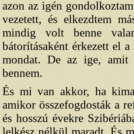
azon az igén gondolkoztam
vezetett, és elkezdtem más
mindig volt benne valam
bátorításaként érkezett el 
mondat. De az ige, amit f
bennem.
És mi van akkor, ha kimar
amikor összefogdosták a ref
és hosszú évekre Szibériáb
lelkész nélkül maradt. És 