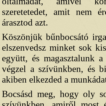
oltalmadat, amivel kör
szeretetedet, amit nem 
árasztod azt.
Köszönjük bűnbocsátó irga
elszenvedsz minket sok kis
együtt, és magasztalunk a 
végzel a szívünkben, és b
akiben elkezded a munkádat,
Bocsásd meg, hogy oly s
szívünkben, amiről most 