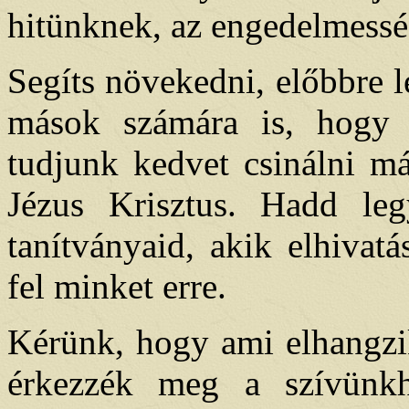
hitünknek, az engedelmessé
Segíts növekedni, előbbre 
mások számára is, hogy 
tudjunk kedvet csinálni m
Jézus Krisztus. Hadd le
tanítványaid, akik elhivat
fel minket erre.
Kérünk, hogy ami elhangzik
érkezzék meg a szívünk