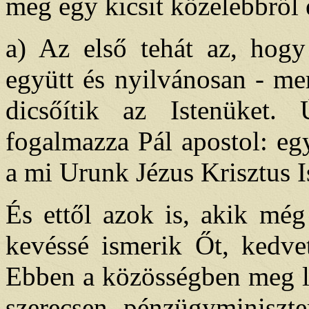
meg egy kicsit közelebbről 
a) Az első tehát az, hogy
együtt és nyilvánosan - mer
dicsőítik az Istenüket.
fogalmazza Pál apostol: egy
a mi Urunk Jézus Krisztus I
És ettől azok is, akik még
kevéssé ismerik Őt, kedve
Ebben a közösségben meg le
szerecsen pénzügyminiszte