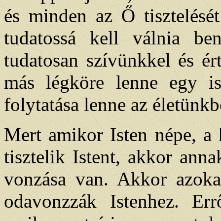
és minden az Ő tisztelését
tudatossá kell válnia b
tudatosan szívünkkel és ér
más légköre lenne egy ist
folytatása lenne az életünkb
Mert amikor Isten népe, a 
tisztelik Istent, akkor ann
vonzása van. Akkor azoka
odavonzzák Istenhez. Errő