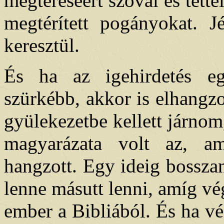
megtéréséért szóval és tette
megtérített pogányokat. Jé
keresztül.
És ha az igehirdetés eg
szürkébb, akkor is elhangz
gyülekezetbe kellett járnom
magyarázata volt az, am
hangzott. Egy ideig bossza
lenne másutt lenni, amíg vég
ember a Bibliából. És ha v