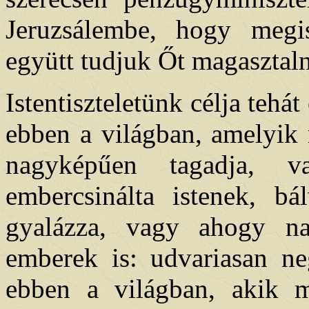
Jeruzsálembe, hogy megis
együtt tudjuk Őt magasztaln
Istentiszteletünk célja tehát
ebben a világban, amelyik 
nagyképűen tagadja, v
embercsinálta istenek, b
gyalázza, vagy ahogy na
emberek is: udvariasan neg
ebben a világban, akik m