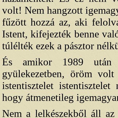
volt! Nem hangzott igemagy
fűzött hozzá az, aki felolv
Istent, kifejezték benne val
túlélték ezek a pásztor nél
És amikor 1989 után 
gyülekezetben, öröm volt 
istentisztelet istentiszte
hogy átmenetileg igemagyar
Nem a lelkészekből áll az