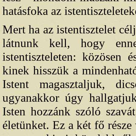
hatásfoka az istentisztelete
Mert ha az istentisztelet cél
látnunk kell, hogy en
istentiszteleten: közösen 
kinek hisszük a mindenható
Istent magasztaljuk, dic
ugyanakkor úgy hallgatjuk 
Isten hozzánk szóló szavát
életünket. Ez a két fő része