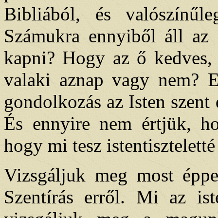
Bibliából, és valószínűl
Számukra ennyiből áll az i
kapni? Hogy az ő kedves, m
valaki aznap vagy nem? En
gondolkozás az Isten szent 
És ennyire nem értjük, hog
hogy mi tesz istentisztelett
Vizsgáljuk meg most éppen
Szentírás erről. Mi az ist