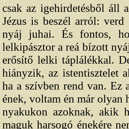
csak az igehirdetésből áll a
Jézus is beszél arról: verd
nyáj juhai. És fontos, h
lelkipásztor a reá bízott nyáj
erősítő lelki táplálékkal. 
hiányzik, az istentisztelet 
ha a szívben rend van. Ez 
ének, voltam én már olyan 
nyakukon azoknak, akik h
maguk harsogó énekére nem 