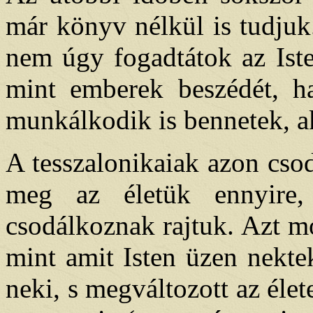
már könyv nélkül is tudjuk. 
nem úgy fogadtátok az Iste
mint emberek beszédét, ha
munkálkodik is bennetek, ak
A tesszalonikaiak azon csod
meg az életük ennyire
csodálkoznak rajtuk. Azt mo
mint amit Isten üzen nekte
neki, s megváltozott az él