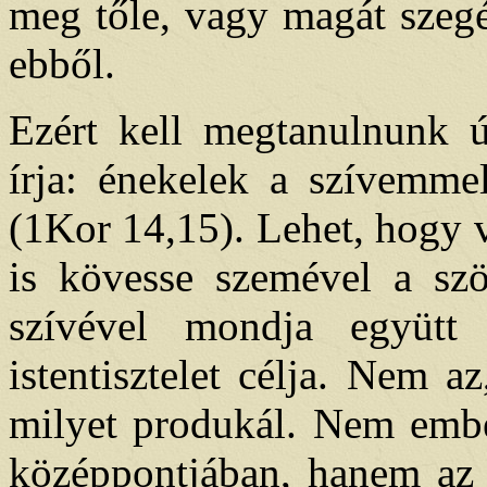
meg tőle, vagy magát szeg
ebből.
Ezért kell megtanulnunk ú
írja: énekelek a szívemmel
(1Kor 14,15). Lehet, hogy 
is kövesse szemével a sz
szívével mondja együtt
istentisztelet célja. Nem 
milyet produkál. Nem ember
középpontjában, hanem az é