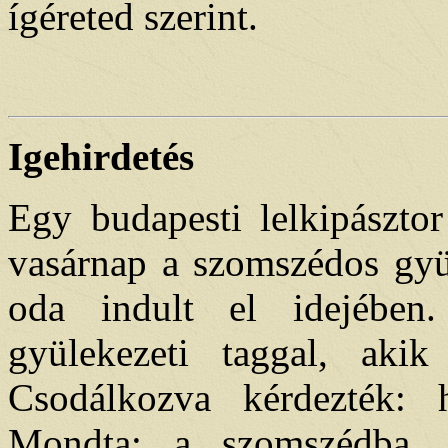
ígéreted szerint.
Igehirdetés
Egy budapesti lelkipászto
vasárnap a szomszédos gyül
oda indult el idejében
gyülekezeti taggal, aki
Csodálkozva kérdezték: h
Mondta: a szomszédba. 