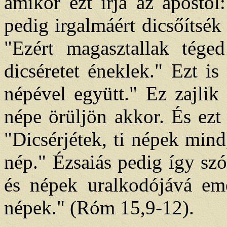
amikor ezt írja az aposto
pedig irgalmáért dicsőítsék
"Ezért magasztallak tége
dicséretet éneklek." Ezt i
népével együtt." Ez zajlik
népe örüljön akkor. És ezt 
"Dicsérjétek, ti népek mind
nép." Ézsaiás pedig így szó
és népek uralkodójává em
népek." (Róm 15,9-12).