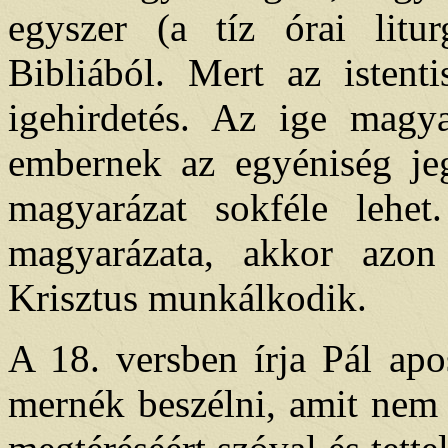
egyszer (a tíz órai litu
Bibliából. Mert az istenti
igehirdetés. Az ige magy
embernek az egyéniség jeg
magyarázat sokféle lehe
magyarázata, akkor azon
Krisztus munkálkodik.
A 18. versben írja Pál ap
mernék beszélni, amit nem 