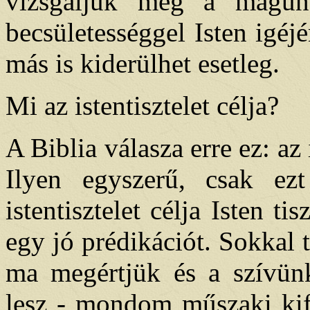
vizsgáljuk meg a magunk
becsületességgel Isten igé
más is kiderülhet esetleg.
Mi az istentisztelet célja?
A Biblia válasza erre ez: az i
Ilyen egyszerű, csak ez
istentisztelet célja Isten t
egy jó prédikációt. Sokkal t
ma megértjük és a szívün
lesz - mondom műszaki kife