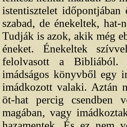
istentisztelet időpontjában
szabad, de énekeltek, hat-
Tudják is azok, akik még eb
éneket. Énekeltek szívve
felolvasott a Bibliából.
imádságos könyvből egy im
imádkozott valaki. Aztán 
öt-hat percig csendben v
magában, vagy imádkoztak
hazamentek. És ez nem vol