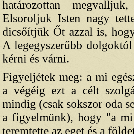
határozottan megvallju
Elsoroljuk Isten nagy tett
dicsőítjük Őt azzal is, ho
A legegyszerűbb dolgoktól
kérni és várni.
Figyeljétek meg: a mi egész 
a végéig ezt a célt szolg
mindig (csak sokszor oda se
a figyelmünk), hogy "a mi 
teremtette az eget és a földe