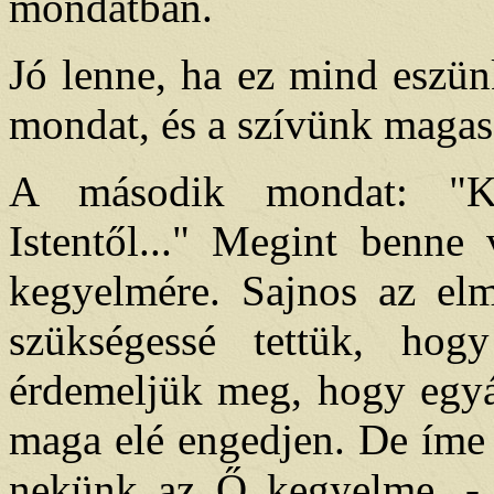
mondatban.
Jó lenne, ha ez mind eszün
mondat, és a szívünk magasz
A második mondat: "K
Istentől..." Megint benne
kegyelmére. Sajnos az el
szükségessé tettük, ho
érdemeljük meg, hogy egyál
maga elé engedjen. De íme 
nekünk az Ő kegyelme. - 