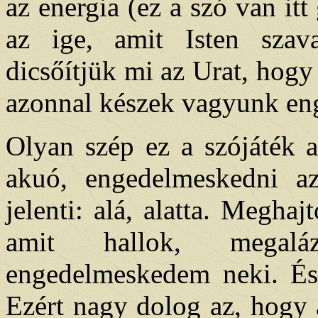
az energia (ez a szó van itt
az ige, amit Isten szav
dicsőítjük mi az Urat, hogy
azonnal készek vagyunk eng
Olyan szép ez a szójáték a
akuó, engedelmeskedni az
jelenti: alá, alatta. Megha
amit hallok, megalá
engedelmeskedem neki. És
Ezért nagy dolog az, hogy 