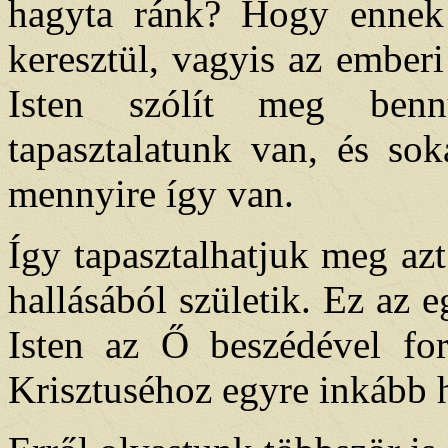
hagyta ránk? Hogy ennek 
keresztül, vagyis az ember
Isten szólít meg ben
tapasztalatunk van, és so
mennyire így van.
Így tapasztalhatjuk meg azt
hallásából születik. Ez az
Isten az Ő beszédével for
Krisztuséhoz egyre inkább 